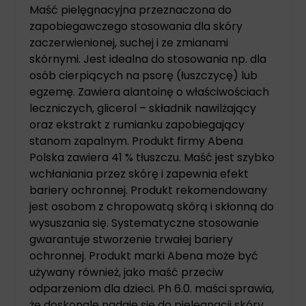
Maść pielęgnacyjna przeznaczona do
zapobiegawczego stosowania dla skóry
zaczerwienionej, suchej i ze zmianami
skórnymi. Jest idealna do stosowania np. dla
osób cierpiących na psorę (łuszczycę) lub
egzemę. Zawiera alantoinę o właściwościach
leczniczych, glicerol – składnik nawilżający
oraz ekstrakt z rumianku zapobiegający
stanom zapalnym. Produkt firmy Abena
Polska zawiera 41 % tłuszczu. Maść jest szybko
wchłaniania przez skórę i zapewnia efekt
bariery ochronnej. Produkt rekomendowany
jest osobom z chropowatą skórą i skłonną do
wysuszania się. Systematyczne stosowanie
gwarantuje stworzenie trwałej bariery
ochronnej. Produkt marki Abena może być
używany również, jako maść przeciw
odparzeniom dla dzieci. Ph 6.0. maści sprawia,
że doskonale nadaje się do pielęgnacji skóry