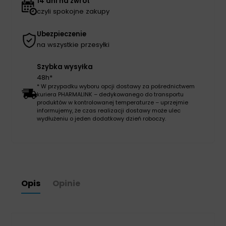
14 dni na zwrot
czyli spokojne zakupy
Ubezpieczenie
na wszystkie przesyłki
Szybka wysyłka
48h*
* W przypadku wyboru opcji dostawy za pośrednictwem
kuriera PHARMALINK – dedykowanego do transportu
produktów w kontrolowanej temperaturze – uprzejmie
informujemy, że czas realizacji dostawy może ulec
wydłużeniu o jeden dodatkowy dzień roboczy.
Opis
Opinie