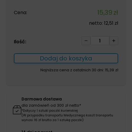
15,39
zł
Cena:
netto:
12,51
zł
ilość
Ilość:
Maść
cynkowa
Dodaj do koszyka
-
Zinc
Najniższa cena z ostatnich 30 dni:
15,39
zł
Ointment
100ml
Darmowa dostawa
dla zamówień od 300 zł netto*
*Dotyczy 1 sztuki paczki kurierskiej
(W przypadku transportu Medycznego koszt transportu
wynosi 16 zł brutto za 1 sztukę paczki)