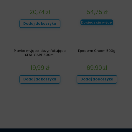
20,74
zł
54,75
zł
Dowiedz się więcej
Dodaj do koszyka
Pianka myjąco-dezynfekująca
Epaderm Cream 500g
SENI-CARE 500ml
19,99
zł
69,90
zł
Dodaj do koszyka
Dodaj do koszyka