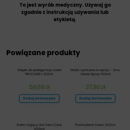
To jest wyrób medyczny. Używaj go
zgodnie z instrukcją używania lub
etykietą.
Powiązane produkty
Olejek do pielęgnacji ciała
Maść cynkowa w spray – Zinc
PROCARE+ 100ml
Oxide Spray 100ml
59,69
zł
37,90
zł
Dodaj do koszyka
Dodaj do koszyka
Krem myjący 3w1 Seni Care
Prontoderm foam 200ml
500ml