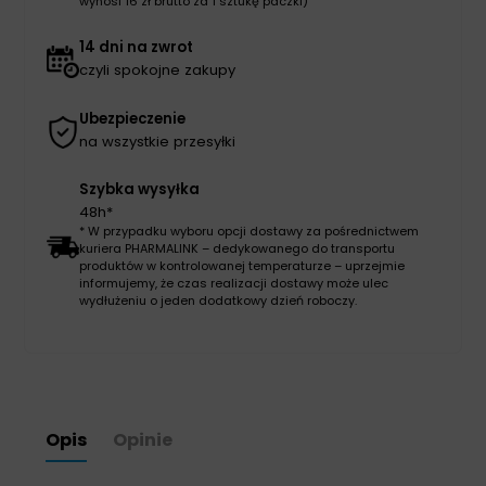
wynosi 16 zł brutto za 1 sztukę paczki)
14 dni na zwrot
czyli spokojne zakupy
Ubezpieczenie
na wszystkie przesyłki
Szybka wysyłka
48h*
* W przypadku wyboru opcji dostawy za pośrednictwem
kuriera PHARMALINK – dedykowanego do transportu
produktów w kontrolowanej temperaturze – uprzejmie
informujemy, że czas realizacji dostawy może ulec
wydłużeniu o jeden dodatkowy dzień roboczy.
Opis
Opinie