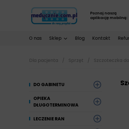
Poznaj naszą
aplikację mobilną:
O nas
Sklep
Blog
Kontakt
Refu
Dla pacjenta
/
Sprzęt
/
Szczoteczka do
Sz
DO GABINETU
Dezynfekcja
OPIEKA
DŁUGOTERMINOWA
Narzędzi i sprzętu
Ginekologia
Materiały chłonne
LECZENIE RAN
Powierzchni
Kompresjoterapia