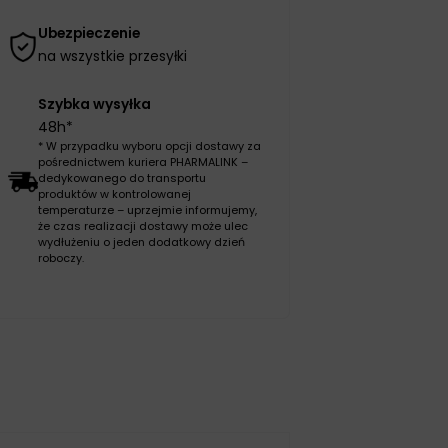
Ubezpieczenie
na wszystkie przesyłki
Szybka wysyłka
48h*
* W przypadku wyboru opcji dostawy za
pośrednictwem kuriera PHARMALINK –
dedykowanego do transportu
produktów w kontrolowanej
temperaturze – uprzejmie informujemy,
że czas realizacji dostawy może ulec
wydłużeniu o jeden dodatkowy dzień
roboczy.