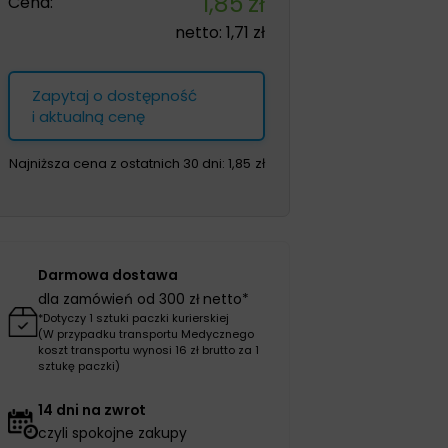
1,85
zł
Cena:
netto:
1,71
zł
Zapytaj o dostępność
i aktualną cenę
Najniższa cena z ostatnich 30 dni:
1,85
zł
Darmowa dostawa
dla zamówień od 300 zł netto*
*Dotyczy 1 sztuki paczki kurierskiej
(W przypadku transportu Medycznego
koszt transportu wynosi 16 zł brutto za 1
sztukę paczki)
14 dni na zwrot
czyli spokojne zakupy