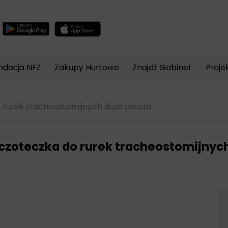
Wyszukiwarka
produktów
ndacja NFZ
Zakupy Hurtowe
Znajdź Gabinet
Proje
 rurek tracheostomijnych duża prosta
czoteczka do rurek tracheostomijnych