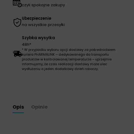
czyli spokojne zakupy
Ubezpieczenie
na wszystkie przesyłki
Szybka wysyłka
48h*
* W przypadku wyboru opcji dostawy za pośrednictwem
kuriera PHARMALINK – dedykowanego do transportu
produktów w kontrolowanej temperaturze – uprzejmie
informujemy, że czas realizacji dostawy może ulec
wydłużeniu o jeden dodatkowy dzień roboczy.
Opis
Opinie