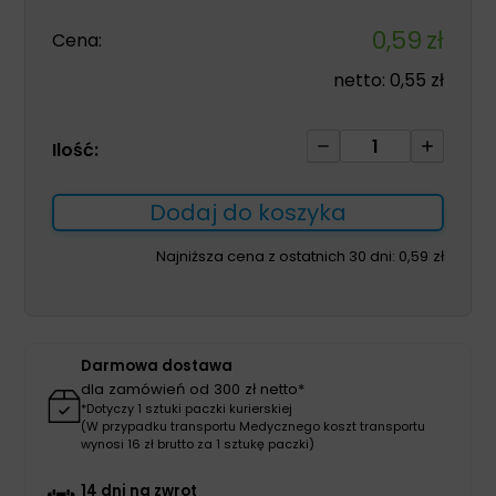
0,59
zł
Cena:
netto:
0,55
zł
ilość
Ilość:
Cewnik
Nelaton
Dodaj do koszyka
CH
16
Najniższa cena z ostatnich 30 dni:
0,59
zł
dł.
400mm
Darmowa dostawa
dla zamówień od 300 zł netto*
*Dotyczy 1 sztuki paczki kurierskiej
(W przypadku transportu Medycznego koszt transportu
wynosi 16 zł brutto za 1 sztukę paczki)
14 dni na zwrot