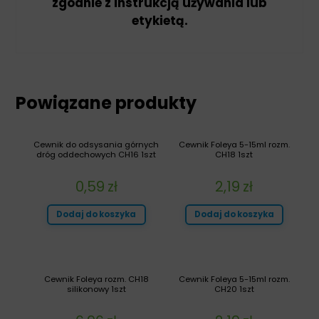
zgodnie z instrukcją używania lub
etykietą.
Powiązane produkty
Cewnik do odsysania górnych
Cewnik Foleya 5-15ml rozm.
dróg oddechowych CH16 1szt
CH18 1szt
0,59
zł
2,19
zł
Dodaj do koszyka
Dodaj do koszyka
Cewnik Foleya rozm. CH18
Cewnik Foleya 5-15ml rozm.
silikonowy 1szt
CH20 1szt