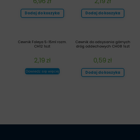
6,96
zł
2,19
zł
Dodaj do koszyka
Dodaj do koszyka
Cewnik Foleya 5-15ml rozm.
Cewnik do odsysania górnych
CH12 1szt
dróg oddechowych CH08 1szt
2,19
zł
0,59
zł
Dowiedz się więcej
Dodaj do koszyka