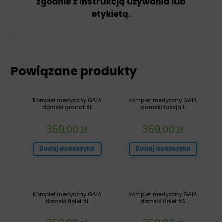
zgodnie z instrukcją używania lub
etykietą.
Powiązane produkty
Komplet medyczny GAIA
Komplet medyczny GAIA
damski granat XL
damski fuksja L
359,00
zł
359,00
zł
Dodaj do koszyka
Dodaj do koszyka
Komplet medyczny GAIA
Komplet medyczny GAIA
damski fiolet XL
damski fiolet XS