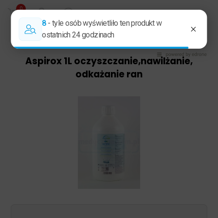
0
Primary
Polski
Menu
Aspirox 1L oczyszczanie,nawilżanie,
odkażanie ran