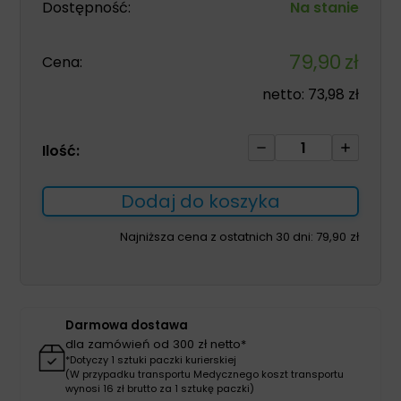
Dostępność:
Na stanie
79,90
zł
Cena:
netto:
73,98
zł
ilość
Ilość:
Aspirox
1L
Dodaj do koszyka
oczyszczanie,nawi
odkażanie
Najniższa cena z ostatnich 30 dni:
79,90
zł
ran
Darmowa dostawa
dla zamówień od 300 zł netto*
*Dotyczy 1 sztuki paczki kurierskiej
(W przypadku transportu Medycznego koszt transportu
wynosi 16 zł brutto za 1 sztukę paczki)