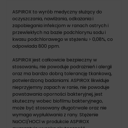
ASPIROX to wyrób medyczny służący do
oczyszczania, nawilżania, odkażania i
zapobiegania infekcjom w ranach ostrych i
przewlekłych na bazie podchlorynu sodu i
kwasu podchlorawego w stężeniu > 0,08%, co
odpowiada 800 ppm.
ASPIROX jest całkowicie bezpieczny w
stosowaniu, nie powoduje podrażnień i alergii
oraz ma bardzo dobrą tolerancję tkankową,
potwierdzoną badaniami. ASPIROX likwiduje
nieprzyjemny zapach w ranie, nie powoduje
powstawania oporności bakteryjnej, jest
skuteczny wobec biofilmu bakteryjnego,
może być stosowany długotrwale oraz nie
wymaga wypłukiwania z rany. Stężenie
NaOCl/HOCl w produkcie ASPIROX