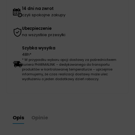
14 dni na zwrot
czyli spokojne zakupy
Ubezpieczenie
na wszystkie przesyłki
Szybka wysyłka
48h*
* W przypadku wyboru opcji dostawy za pośrednictwem
kuriera PHARMALINK – dedykowanego do transportu
produktów w kontrolowanej temperaturze – uprzejmie
informujemy, że czas realizacji dostawy może ulec
wydłużeniu o jeden dodatkowy dzień roboczy.
Opis
Opinie