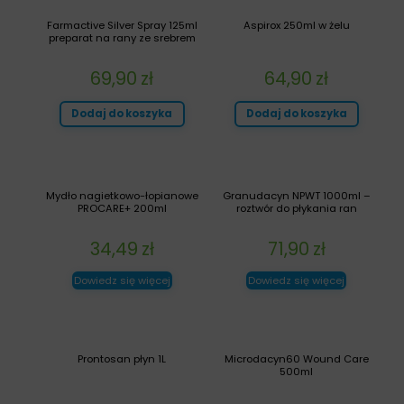
Farmactive Silver Spray 125ml
Aspirox 250ml w żelu
preparat na rany ze srebrem
69,90
zł
64,90
zł
Dodaj do koszyka
Dodaj do koszyka
Mydło nagietkowo-łopianowe
Granudacyn NPWT 1000ml –
PROCARE+ 200ml
roztwór do płykania ran
34,49
zł
71,90
zł
Dowiedz się więcej
Dowiedz się więcej
Prontosan płyn 1L
Microdacyn60 Wound Care
500ml