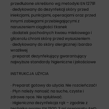
przedłużone określono wg metodyki EN 12791
∙ dedykowany do dezynfekcji skóry przed
iniekcjami, punkcjami, operacjami oraz przed
innymi zabiegami przebiegającymi z
naruszeniem ciągłości tkanek
∙ dodatek pochodnych kwasu mlekowego i
glicerolu chroni skórę przed wysuszeniem
∙ dedykowany do skóry alergicznej i bardzo
wrażliwej
∙ preparat dezynfekujący gwarantujący
najwyższe standardy higieniczne i jakościowe
INSTRUKCJA UŻYCIA
∙ Preparat gotowy do użycia. Nie rozcieńczać!
∙ Płyn należy nanosić na suche, czyste i
zdrowe ręce. Nie spłukiwać.
∙ Higieniczna dezynfekcja rąk – zgodnie z
techniką normy EN 1500: 3 ml preparatu AHD