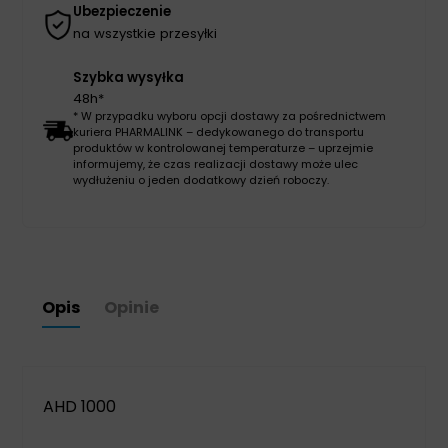
Ubezpieczenie
na wszystkie przesyłki
Szybka wysyłka
48h*
* W przypadku wyboru opcji dostawy za pośrednictwem
kuriera PHARMALINK – dedykowanego do transportu
produktów w kontrolowanej temperaturze – uprzejmie
informujemy, że czas realizacji dostawy może ulec
wydłużeniu o jeden dodatkowy dzień roboczy.
Opis
Opinie
AHD 1000