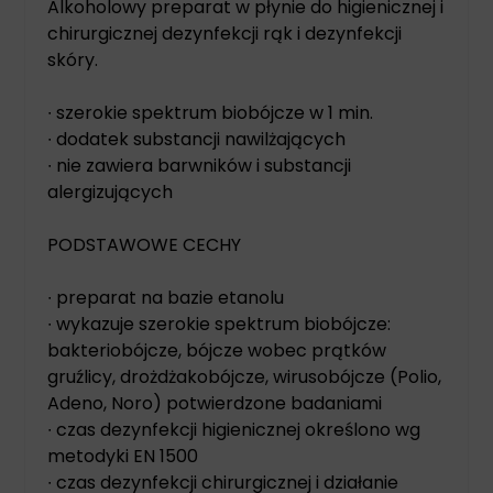
Alkoholowy preparat w płynie do higienicznej i
chirurgicznej dezynfekcji rąk i dezynfekcji
skóry.
∙ szerokie spektrum biobójcze w 1 min.
∙ dodatek substancji nawilżających
∙ nie zawiera barwników i substancji
alergizujących
PODSTAWOWE CECHY
∙ preparat na bazie etanolu
∙ wykazuje szerokie spektrum biobójcze:
bakteriobójcze, bójcze wobec prątków
gruźlicy, drożdżakobójcze, wirusobójcze (Polio,
Adeno, Noro) potwierdzone badaniami
∙ czas dezynfekcji higienicznej określono wg
metodyki EN 1500
∙ czas dezynfekcji chirurgicznej i działanie