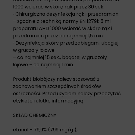
1000 wcierać w skórę rąk przez 30 sek.
∙ Chirurgiczna dezynfekcja rąk i przedramion
– zgodnie z techniką normy EN 12791: 5 ml
preparatu AHD 1000 wcierać w skórę rąk i
przedramion przez co najmniej 1,5 min.
∙ Dezynfekcja skóry przed zabiegami: ubogiej
w gruczoły łojowe
– co najmniej 15 sek., bogatej w gruczoły
łojowe – co najmniej 1 min.
Produkt biobójczy należy stosować z
zachowaniem szczególnych środków
ostrożności. Przed użyciem należy przeczytać
etykietę i ulotkę informacyjną.
SKŁAD CHEMICZNY
etanol – 79,9% (799 mg/g ),