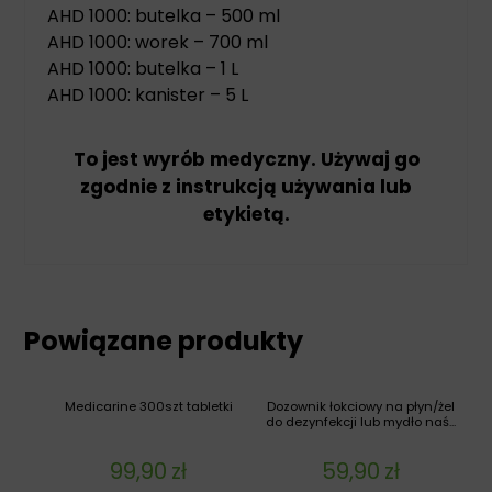
AHD 1000: butelka – 500 ml
AHD 1000: worek – 700 ml
AHD 1000: butelka – 1 L
AHD 1000: kanister – 5 L
To jest wyrób medyczny. Używaj go
zgodnie z instrukcją używania lub
etykietą.
Powiązane produkty
Medicarine 300szt tabletki
Dozownik łokciowy na płyn/żel
do dezynfekcji lub mydło naś...
99,90
zł
59,90
zł