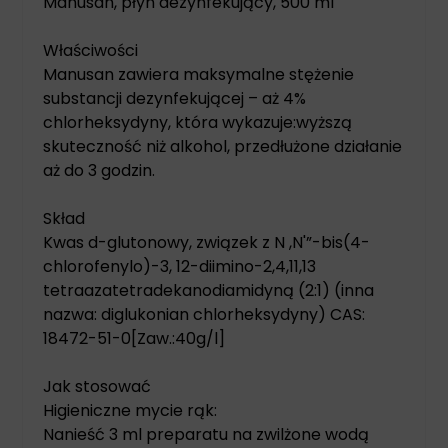
Manusan, płyn dezynfekujący, 500 ml
Właściwości
Manusan zawiera maksymalne stężenie
substancji dezynfekującej – aż 4%
chlorheksydyny, która wykazuje:wyższą
skuteczność niż alkohol, przedłużone działanie
aż do 3 godzin.
Skład
Kwas d-glutonowy, związek z N ,N'”-bis(4-
chlorofenylo)-3, 12-diimino-2,4,11,13
tetraazatetradekanodiamidyną (2:1) (inna
nazwa: diglukonian chlorheksydyny) CAS:
18472-51-0[Zaw.:40g/l]
Jak stosować
Higieniczne mycie rąk:
Nanieść 3 ml preparatu na zwilżone wodą