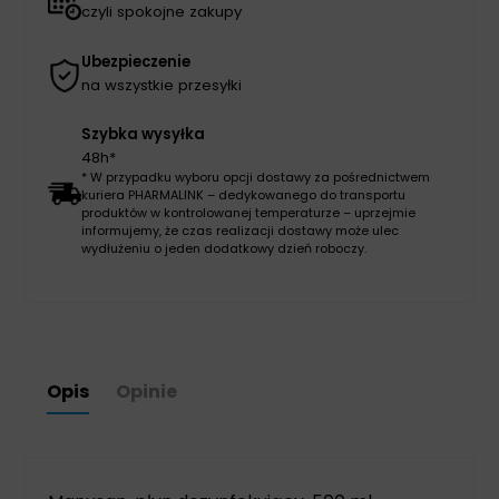
czyli spokojne zakupy
Ubezpieczenie
na wszystkie przesyłki
Szybka wysyłka
48h*
* W przypadku wyboru opcji dostawy za pośrednictwem
kuriera PHARMALINK – dedykowanego do transportu
produktów w kontrolowanej temperaturze – uprzejmie
informujemy, że czas realizacji dostawy może ulec
wydłużeniu o jeden dodatkowy dzień roboczy.
Opis
Opinie