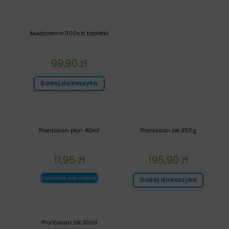
Medicarine 300szt tabletki
99,90
zł
Dodaj do koszyka
Prontosan płyn 40ml
Prontosan żel 250g
11,95
zł
195,90
zł
Dowiedz się więcej
Dodaj do koszyka
Prontosan żel 30ml