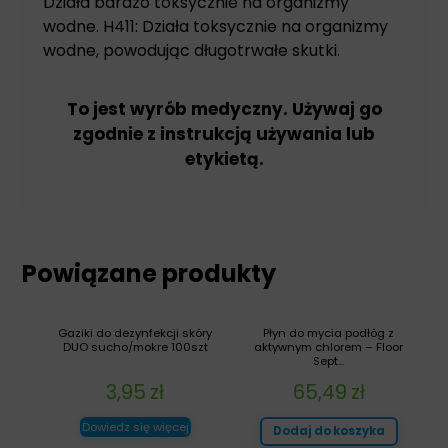
Działa bardzo toksycznie na organizmy
wodne. H411: Działa toksycznie na organizmy
wodne, powodując długotrwałe skutki.
To jest wyrób medyczny. Używaj go
zgodnie z instrukcją używania lub
etykietą.
Powiązane produkty
Gaziki do dezynfekcji skóry
Płyn do mycia podłóg z
DUO sucho/mokre 100szt
aktywnym chlorem – Floor
Sept...
3,95
zł
65,49
zł
Dowiedz się więcej
Dodaj do koszyka