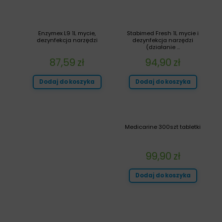
Enzymex L9 1L mycie,
Stabimed Fresh 1L mycie i
dezynfekcja narzędzi
dezynfekcja narzędzi
(działanie ...
87,59
zł
94,90
zł
Dodaj do koszyka
Dodaj do koszyka
Medicarine 300szt tabletki
99,90
zł
Dodaj do koszyka