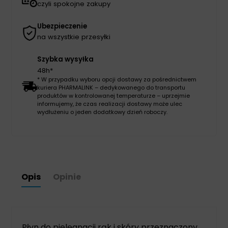
czyli spokojne zakupy
Ubezpieczenie
na wszystkie przesyłki
Szybka wysyłka
48h*
* W przypadku wyboru opcji dostawy za pośrednictwem
kuriera PHARMALINK – dedykowanego do transportu
produktów w kontrolowanej temperaturze – uprzejmie
informujemy, że czas realizacji dostawy może ulec
wydłużeniu o jeden dodatkowy dzień roboczy.
Opis
Opinie
Płyn do pielęgnacji rąk i skóry przeznaczony