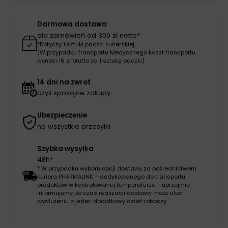
beż
Darmowa dostawa
dla zamówień od 300 zł netto*
*Dotyczy 1 sztuki paczki kurierskiej
(W przypadku transportu Medycznego koszt transportu
wynosi 16 zł brutto za 1 sztukę paczki)
14 dni na zwrot
czyli spokojne zakupy
Ubezpieczenie
na wszystkie przesyłki
Szybka wysyłka
48h*
* W przypadku wyboru opcji dostawy za pośrednictwem
kuriera PHARMALINK – dedykowanego do transportu
produktów w kontrolowanej temperaturze – uprzejmie
informujemy, że czas realizacji dostawy może ulec
wydłużeniu o jeden dodatkowy dzień roboczy.