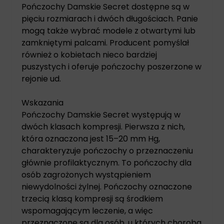
Pończochy Damskie Secret dostępne są w
pięciu rozmiarach i dwóch długościach. Panie
mogą także wybrać modele z otwartymi lub
zamkniętymi palcami. Producent pomyślał
również o kobietach nieco bardziej
puszystych i oferuje pończochy poszerzone w
rejonie ud.
Wskazania
Pończochy Damskie Secret występują w
dwóch klasach kompresji. Pierwsza z nich,
która oznaczona jest 15–20 mm Hg,
charakteryzuje pończochy o przeznaczeniu
głównie profilaktycznym. To pończochy dla
osób zagrożonych wystąpieniem
niewydolności żylnej. Pończochy oznaczone
trzecią klasą kompresji są środkiem
wspomagającym leczenie, a więc
przeznaczone są dla osób, u których choroba