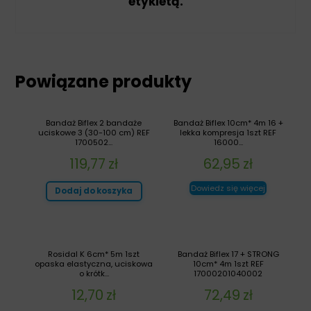
etykietą.
Powiązane produkty
Bandaż Biflex 2 bandaże
Bandaż Biflex 10cm* 4m 16 +
uciskowe 3 (30-100 cm) REF
lekka kompresja 1szt REF
1700502...
16000...
119,77
zł
62,95
zł
Dowiedz się więcej
Dodaj do koszyka
Rosidal K 6cm* 5m 1szt
Bandaż Biflex 17 + STRONG
opaska elastyczna, uciskowa
10cm* 4m 1szt REF
o krótk...
17000201040002
12,70
zł
72,49
zł