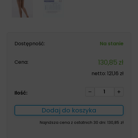
Dostępność:
Na stanie
130,85
zł
Cena:
netto:
121,16
zł
ilość
Ilość:
Pończochy
Venoflex
Dodaj do koszyka
Secret
kl.3
Najniższa cena z ostatnich 30 dni:
130,85
zł
rozm.4
złocisty