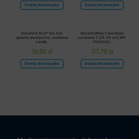
Dodaj do koszyka
Dodaj do koszyka
Rosidal K 8cm* 5m 1szt
Bandaż Biflex 2 bandaże
opaska elastyczna, uciskowa
uciskowe 2 (25-30 cm) REF
o krótk...
17005020...
16,90
zł
117,70
zł
Dodaj do koszyka
Dodaj do koszyka