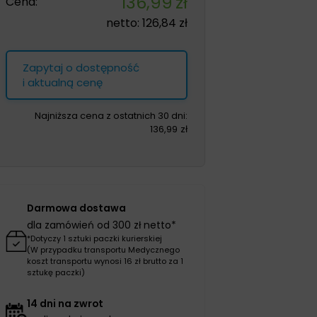
136,99
zł
Cena:
netto:
126,84
zł
Zapytaj o dostępność
i aktualną cenę
Najniższa cena z ostatnich 30 dni:
136,99
zł
Darmowa dostawa
dla zamówień od 300 zł netto*
*Dotyczy 1 sztuki paczki kurierskiej
(W przypadku transportu Medycznego
koszt transportu wynosi 16 zł brutto za 1
sztukę paczki)
14 dni na zwrot