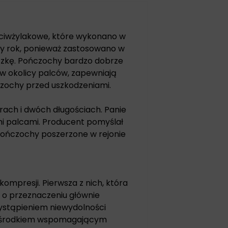
ciwżylakowe, które wykonano w
ły rok, ponieważ zastosowano w
czkę. Pończochy bardzo dobrze
 w okolicy palców, zapewniają
zochy przed uszkodzeniami.
ach i dwóch długościach. Panie
i palcami. Producent pomyślał
 pończochy poszerzone w rejonie
mpresji. Pierwsza z nich, która
 o przeznaczeniu głównie
ystąpieniem niewydolności
są środkiem wspomagającym