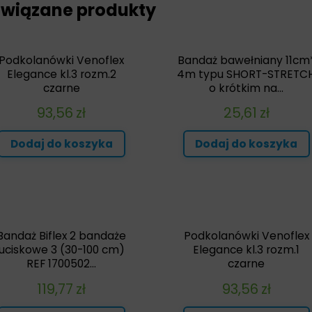
wiązane produkty
Podkolanówki Venoflex
Bandaż bawełniany 11cm
Elegance kl.3 rozm.2
4m typu SHORT-STRETC
czarne
o krótkim na...
93,56
zł
25,61
zł
Dodaj do koszyka
Dodaj do koszyka
Bandaż Biflex 2 bandaże
Podkolanówki Venoflex
uciskowe 3 (30-100 cm)
Elegance kl.3 rozm.1
REF 1700502...
czarne
119,77
zł
93,56
zł