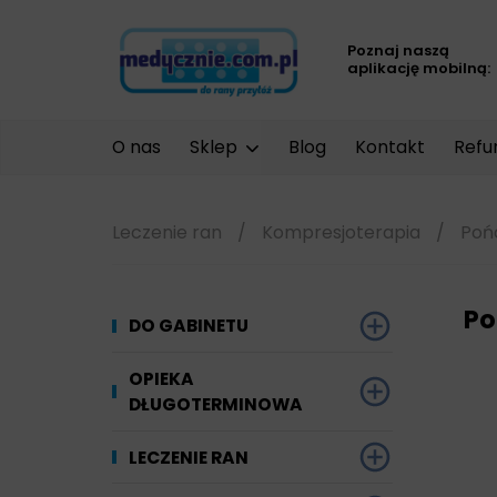
Poznaj naszą
aplikację mobilną:
O nas
Sklep
Blog
Kontakt
Refu
Leczenie ran
/
Kompresjoterapia
/
Pońc
Po
DO GABINETU
Dezynfekcja
OPIEKA
DŁUGOTERMINOWA
Narzędzi i sprzętu
Ginekologia
Materiały chłonne
LECZENIE RAN
Powierzchni
Kompresjoterapia