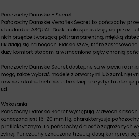
Pończochy Damskie – Secret
Pończochy Damskie Venoflex Secret to pończochy prze
standardzie ASQUAL. Doskonale sprawdzają się przez ca
nich przędze tworzącą półtransparentną, miękką siate
układają się na nogach. Płaskie szwy, które zastosowano
duży komfort stopom, a wzmocnione pięty chronią pońc
Pończochy Damskie Secret dostępne są w pięciu rozmiar
mogą także wybrać modele z otwartymi lub zamkniętym
również o kobietach nieco bardziej puszystych i oferuje
ud.
Wskazania
Pończochy Damskie Secret występują w dwóch klasach ko
oznaczona jest 15–20 mm Hg, charakteryzuje pończochy
profilaktycznym. To pończochy dla osób zagrożonych w
żylnej. Pończochy oznaczone trzecią klasą kompresji 