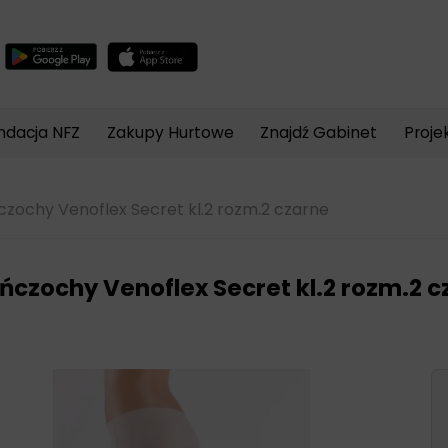
Wyszukiwarka
produktów
ndacja NFZ
Zakupy Hurtowe
Znajdź Gabinet
Proje
zochy Venoflex Secret kl.2 rozm.2 czarne
ńczochy Venoflex Secret kl.2 rozm.2 c