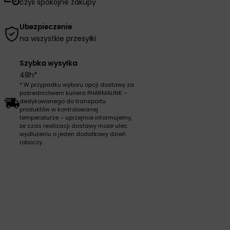
czyli spokojne zakupy
Ubezpieczenie
na wszystkie przesyłki
Szybka wysyłka
48h*
* W przypadku wyboru opcji dostawy za
pośrednictwem kuriera PHARMALINK –
dedykowanego do transportu
produktów w kontrolowanej
temperaturze – uprzejmie informujemy,
że czas realizacji dostawy może ulec
wydłużeniu o jeden dodatkowy dzień
roboczy.