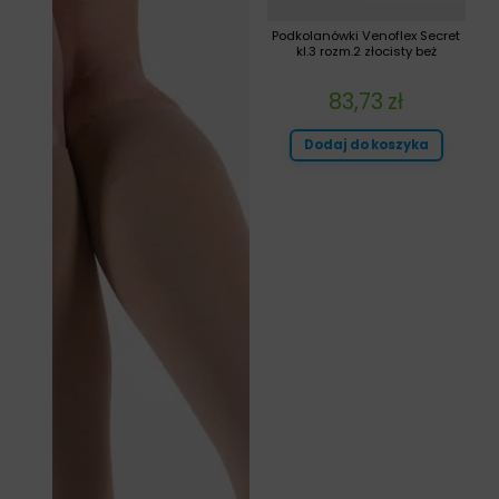
Podkolanówki Venoflex Secret
kl.3 rozm.2 złocisty beż
83,73
zł
Dodaj do koszyka