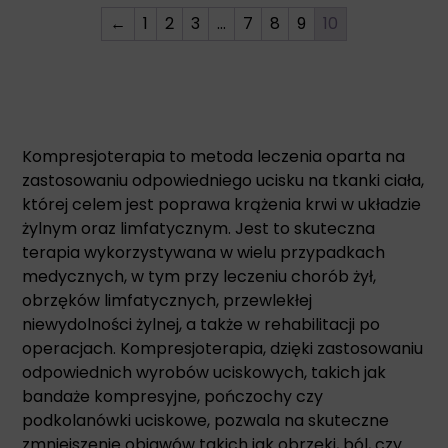
←
1
2
3
…
7
8
9
10
Kompresjoterapia to metoda leczenia oparta na
zastosowaniu odpowiedniego ucisku na tkanki ciała,
której celem jest poprawa krążenia krwi w układzie
żylnym oraz limfatycznym. Jest to skuteczna
terapia wykorzystywana w wielu przypadkach
medycznych, w tym przy leczeniu chorób żył,
obrzęków limfatycznych, przewlekłej
niewydolności żylnej, a także w rehabilitacji po
operacjach. Kompresjoterapia, dzięki zastosowaniu
odpowiednich wyrobów uciskowych, takich jak
bandaże kompresyjne, pończochy czy
podkolanówki uciskowe, pozwala na skuteczne
zmniejszenie objawów takich jak obrzęki, ból, czy