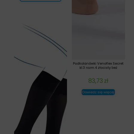
Podkolanówki Venoflex Secret
kl.3 rozm.4 złocisty beż
83,73
zł
Dowiedz się więcej