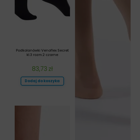
Podkolanówki Venoflex Secret
kl.3 rozm.2 czarne
83,73
zł
Dodaj do koszyka