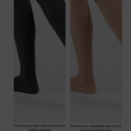
Pończochy Venoflex Secret kl.2
Pończochy Venoflex Secret kl.2
rozm.1 czarne
rozm.4 złocisty beż