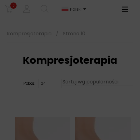
0
Primary
Polski
Menu
Kompresjoterapia
/
Strona 10
Kompresjoterapia
Pokaż: