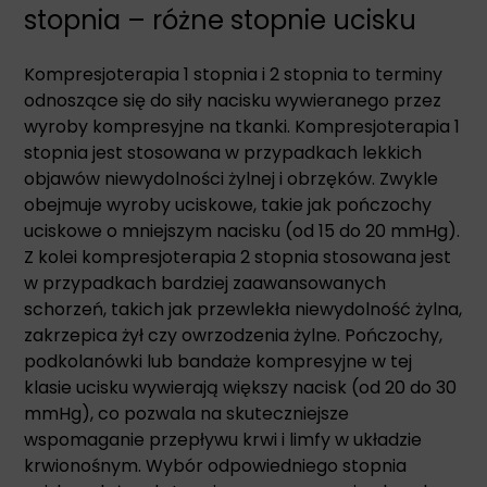
stopnia – różne stopnie ucisku
Kompresjoterapia 1 stopnia i 2 stopnia to terminy
odnoszące się do siły nacisku wywieranego przez
wyroby kompresyjne na tkanki. Kompresjoterapia 1
stopnia jest stosowana w przypadkach lekkich
objawów niewydolności żylnej i obrzęków. Zwykle
obejmuje wyroby uciskowe, takie jak pończochy
uciskowe o mniejszym nacisku (od 15 do 20 mmHg).
Z kolei kompresjoterapia 2 stopnia stosowana jest
w przypadkach bardziej zaawansowanych
schorzeń, takich jak przewlekła niewydolność żylna,
zakrzepica żył czy owrzodzenia żylne. Pończochy,
podkolanówki lub bandaże kompresyjne w tej
klasie ucisku wywierają większy nacisk (od 20 do 30
mmHg), co pozwala na skuteczniejsze
wspomaganie przepływu krwi i limfy w układzie
krwionośnym. Wybór odpowiedniego stopnia