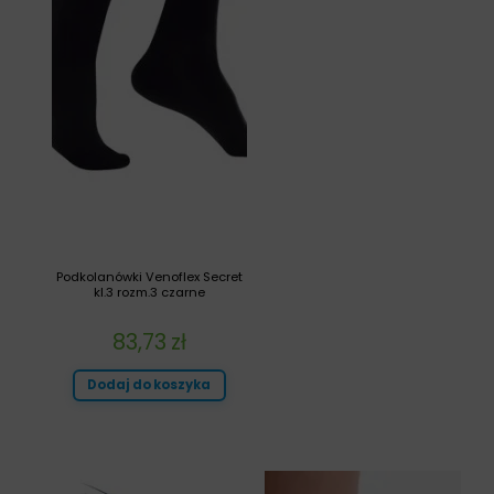
Podkolanówki Venoflex Secret
kl.3 rozm.3 czarne
83,73
zł
Dodaj do koszyka