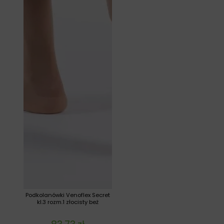
Podkolanówki Venoflex Secret
kl.3 rozm.1 złocisty beż