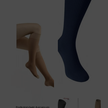
Podkolanówki Avicenum