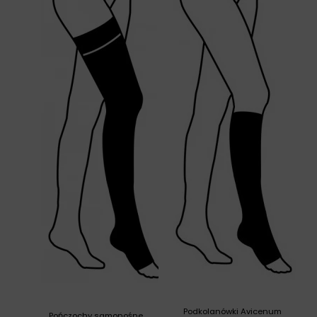
Podkolanówki Avicenum
Pończochy samonośne