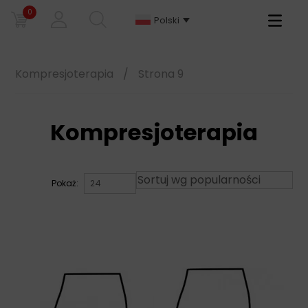
0
Primary
Polski
Menu
Kompresjoterapia
/
Strona 9
Kompresjoterapia
Pokaż: