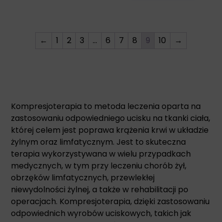
←
1
2
3
…
6
7
8
9
10
→
Kompresjoterapia to metoda leczenia oparta na
zastosowaniu odpowiedniego ucisku na tkanki ciała,
której celem jest poprawa krążenia krwi w układzie
żylnym oraz limfatycznym. Jest to skuteczna
terapia wykorzystywana w wielu przypadkach
medycznych, w tym przy leczeniu chorób żył,
obrzęków limfatycznych, przewlekłej
niewydolności żylnej, a także w rehabilitacji po
operacjach. Kompresjoterapia, dzięki zastosowaniu
odpowiednich wyrobów uciskowych, takich jak