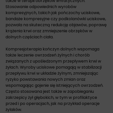
także w terapii obrzęków limfatycznych.
Stosowanie odpowiednich wyrobów
kompresyjnych, takich jak pończochy uciskowe,
bandaże kompresyjne czy podkolanówki uciskowe,
pozwala na skuteczną redukcję objawów, poprawę
krążenia krwi oraz zmniejszenie obrzęków w
dolnych częściach ciała.
Kompresjoterapia kończyn dolnych wspomaga
także leczenie owrzodzeń żylnych i chorób
związanych z upośledzonym przepływem krwi w
żyłach. Wyroby uciskowe pomagają w stabilizacji
przepływu krwi w układzie żylnym, zmniejszając
ryzyko powstawania nowych zmian oraz
wspomagając gojenie się istniejących owrzodzeń.
Często stosowana jest także w zapobieganiu
zakrzepicy żył głębokich, w tym w profilaktyce
przed i po operacjach, jak na przykład operacje
żylaków.