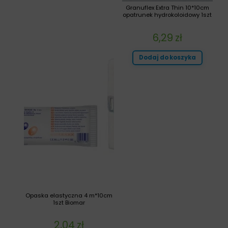
Granuflex Extra Thin 10*10cm
opatrunek hydrokoloidowy 1szt
6,29
zł
Dodaj do koszyka
Opaska elastyczna 4 m*10cm
1szt Biomar
2,04
zł