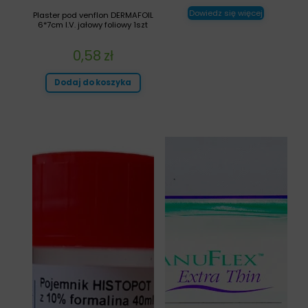
Dowiedz się więcej
Plaster pod venflon DERMAFOIL
6*7cm I.V. jałowy foliowy 1szt
0,58
zł
Dodaj do koszyka