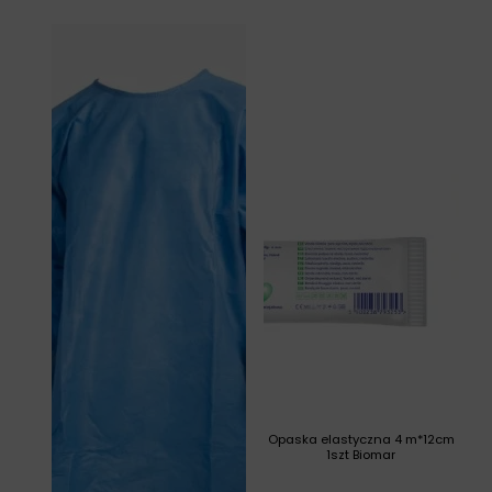
Opaska elastyczna 4 m*12cm
1szt Biomar