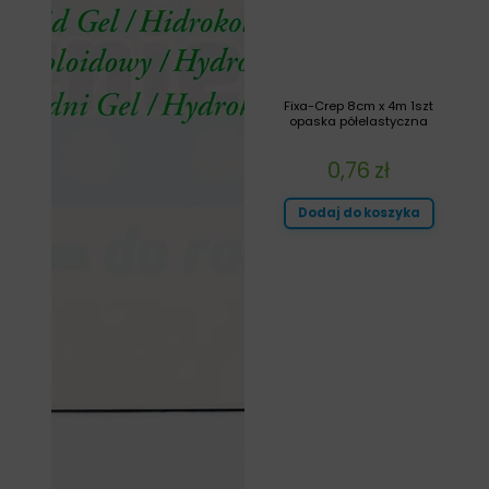
Fixa-Crep 8cm x 4m 1szt
opaska półelastyczna
0,76
zł
Dodaj do koszyka