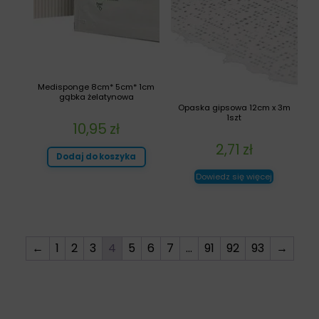
Medisponge 8cm* 5cm* 1cm
gąbka żelatynowa
Opaska gipsowa 12cm x 3m
1szt
10,95
zł
2,71
zł
Dodaj do koszyka
Dowiedz się więcej
←
1
2
3
4
5
6
7
…
91
92
93
→