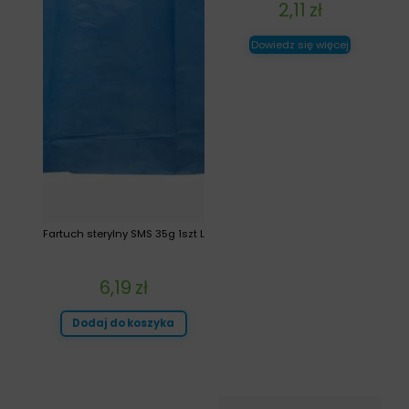
2,11
zł
Dowiedz się więcej
Fartuch sterylny SMS 35g 1szt L
6,19
zł
Dodaj do koszyka