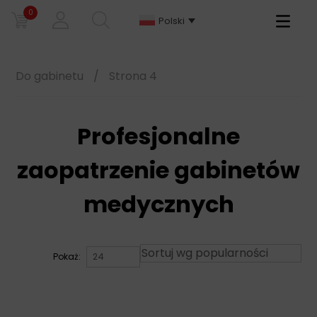
0
Primary
Polski
Menu
Do gabinetu
/
Strona 4
Profesjonalne
zaopatrzenie gabinetów
medycznych
Pokaż: