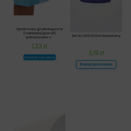
Spódniczka ginekologiczna
(niebieska/granat)
Żel do USG 500ml bezbarwny
jednorazowa n...
1,23
zł
3,19
zł
Dowiedz się więcej
Dodaj do koszyka