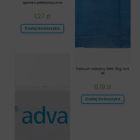
opaska półelastyczna
1,27
zł
Dodaj do koszyka
Fartuch sterylny SMS 35g 1szt
M
6,19
zł
Dodaj do koszyka