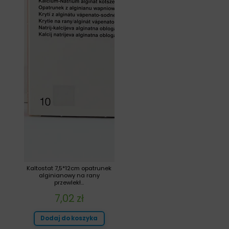
Kaltostat 7,5*12cm opatrunek
alginianowy na rany
przewlekł...
7,02
zł
Dodaj do koszyka