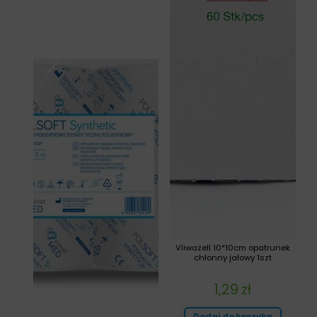
Vliwazell 10*10cm opatrunek
chłonny jałowy 1szt
1,29
zł