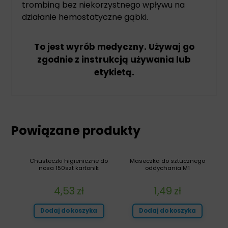
trombiną bez niekorzystnego wpływu na
działanie hemostatyczne gąbki.
To jest wyrób medyczny. Używaj go
zgodnie z instrukcją używania lub
etykietą.
Powiązane produkty
Chusteczki higieniczne do
Maseczka do sztucznego
nosa 150szt kartonik
oddychania M1
4,53
zł
1,49
zł
Dodaj do koszyka
Dodaj do koszyka