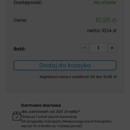
Dostępność:
Na stanie
10,95
zł
Cena:
netto:
10,14
zł
ilość
Ilość:
Medisponge
8cm*
Dodaj do koszyka
5cm*
1cm
Najniższa cena z ostatnich 30 dni:
10,95
zł
gąbka
żelatynowa
Darmowa dostawa
dla zamówień od 300 zł netto*
*Dotyczy 1 sztuki paczki kurierskiej
(W przypadku transportu Medycznego koszt transportu
wynosi 16 zł brutto za 1 sztukę paczki)