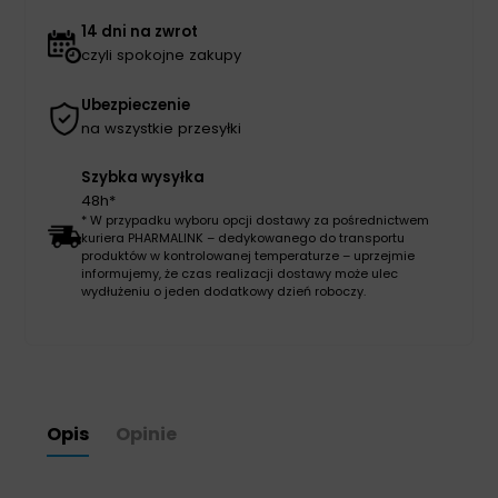
14 dni na zwrot
czyli spokojne zakupy
Ubezpieczenie
na wszystkie przesyłki
Szybka wysyłka
48h*
* W przypadku wyboru opcji dostawy za pośrednictwem
kuriera PHARMALINK – dedykowanego do transportu
produktów w kontrolowanej temperaturze – uprzejmie
informujemy, że czas realizacji dostawy może ulec
wydłużeniu o jeden dodatkowy dzień roboczy.
Opis
Opinie