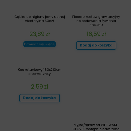
Gąbka do higieny jamy ustnej
Flocare zestaw grawitacyjny
niesterylna 50szt
do podawania żywienia
586460
23,89
zł
16,59
zł
Dowiedz się więcej
Dodaj do koszyka
Koc ratunkowy 160x210cm
srebrno-złoty
2,59
zł
Dodaj do koszyka
Myjka/rękawica WET WASH
GLOVES wstępnie nawilżona