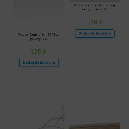
Maseczka do sztucznego
oddychania M1
1,49
zł
Dodaj do koszyka
Plaster Dermafoil 10* 12cm
jałowy 1szt
1,25
zł
Dodaj do koszyka