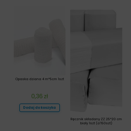
Opaska dziana 4 m*5cm 1szt
0,36
zł
Dodaj do koszyka
Ręcznik składany ZZ 25*20 cm
biały 1szt (a’150szt)