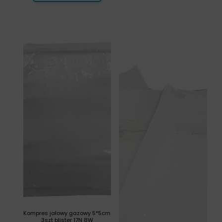
Kompres jałowy gazowy 5*5cm
3szt blister 17N 8W