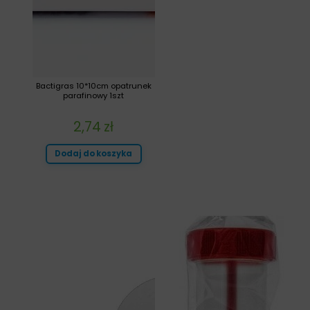
Bactigras 10*10cm opatrunek
parafinowy 1szt
2,74
zł
Dodaj do koszyka