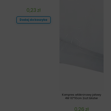
0,23
zł
Dodaj do koszyka
Kompres włókninowy jałowy
4W 10*10cm 2szt blister
0,26
zł