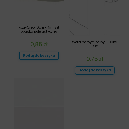
Fixa-Crep 10cm x 4m 1szt
opaska półelastyczna
Worki na wymiociny 1500ml
0,85
zł
1szt
Dodaj do koszyka
0,75
zł
Dodaj do koszyka