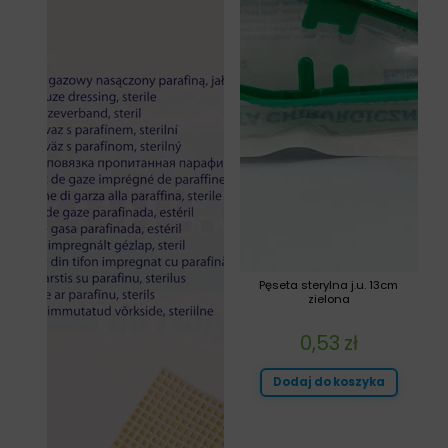
Pęseta sterylna j.u. 13cm
zielona
0,53
zł
Dodaj do koszyka