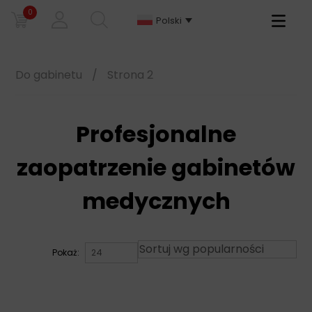
0
Primary
Polski
Menu
Do gabinetu
/
Strona 2
Profesjonalne
zaopatrzenie gabinetów
medycznych
Pokaż: