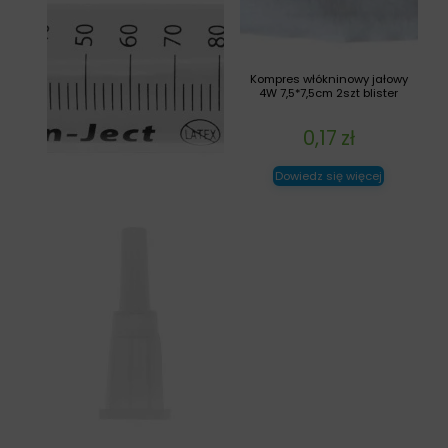
Kompres włókninowy jałowy
4W 7,5*7,5cm 2szt blister
0,17
zł
Dowiedz się więcej