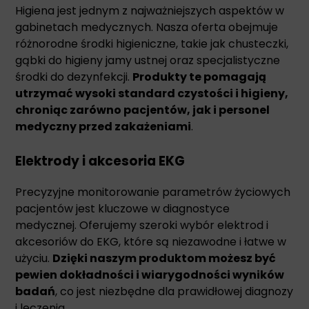
Higiena jest jednym z najważniejszych aspektów w
gabinetach medycznych. Nasza oferta obejmuje
różnorodne środki higieniczne, takie jak chusteczki,
gąbki do higieny jamy ustnej oraz specjalistyczne
środki do dezynfekcji.
Produkty te pomagają
utrzymać wysoki standard czystości i higieny,
chroniąc zarówno pacjentów, jak i personel
medyczny przed zakażeniami
.
Elektrody i akcesoria EKG
Precyzyjne monitorowanie parametrów życiowych
pacjentów jest kluczowe w diagnostyce
medycznej. Oferujemy szeroki wybór elektrod i
akcesoriów do EKG, które są niezawodne i łatwe w
użyciu.
Dzięki naszym produktom możesz być
pewien dokładności i wiarygodności wyników
badań
, co jest niezbędne dla prawidłowej diagnozy
i leczenia.