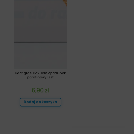
Bactigras 15*20cm opatrunek
parafinowy 1szt
6,90
zł
Dodaj do koszyka