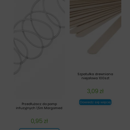
Szpatułka drewniana
niejałowa 100szt
3,09
zł
Dowiedz się więcej
Przedłużacz do pomp
infuzyjnych 1,5m Margomed
0,95
zł