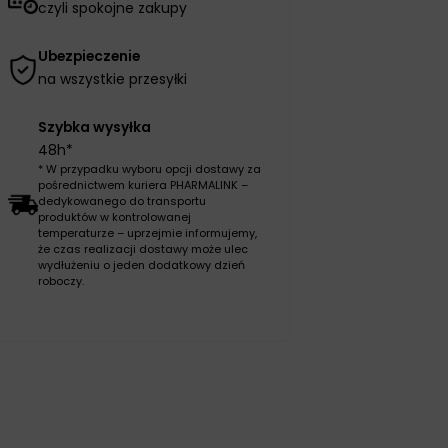
czyli spokojne zakupy
Ubezpieczenie
na wszystkie przesyłki
Szybka wysyłka
48h*
* W przypadku wyboru opcji dostawy za
pośrednictwem kuriera PHARMALINK –
dedykowanego do transportu
produktów w kontrolowanej
temperaturze – uprzejmie informujemy,
że czas realizacji dostawy może ulec
wydłużeniu o jeden dodatkowy dzień
roboczy.