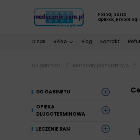
Poznaj naszą
aplikację mobilną:
O nas
Sklep
Blog
Kontakt
Refu
Do gabinetu
/
Materiały jednorazowe
/
Ce
DO GABINETU
Dezynfekcja
OPIEKA
DŁUGOTERMINOWA
Narzędzi i sprzętu
Ginekologia
Materiały chłonne
LECZENIE RAN
Powierzchni
Kompresjoterapia