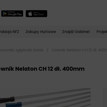
Wyszukiwarka
produktów
ndacja NFZ
Zakupy Hurtowe
Znajdź Gabinet
Proje
cewniki, zgłębniki, kanki
/
Cewnik Nelaton CH 12 dł. 40
wnik Nelaton CH 12 dł. 400mm