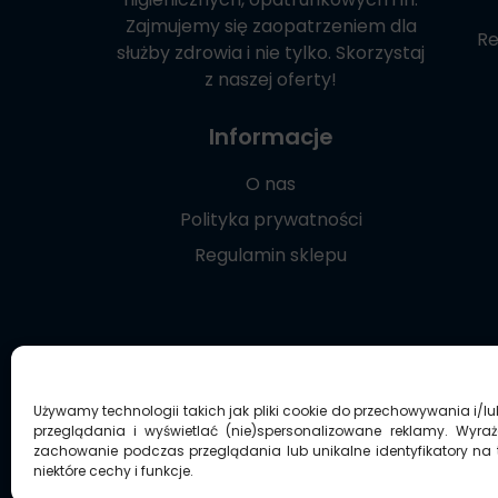
Zajmujemy się zaopatrzeniem dla
Re
służby zdrowia i nie tylko. Skorzystaj
z naszej oferty!
Informacje
O nas
Polityka prywatności
Regulamin sklepu
Używamy technologii takich jak pliki cookie do przechowywania i/l
przeglądania i wyświetlać (nie)spersonalizowane reklamy. Wyra
zachowanie podczas przeglądania lub unikalne identyfikatory na t
niektóre cechy i funkcje.