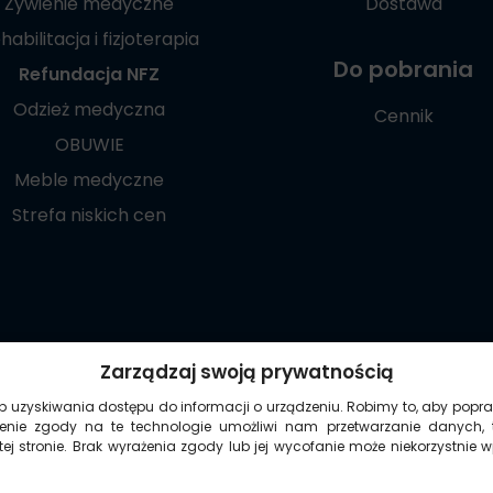
Żywienie medyczne
Dostawa
habilitacja i fizjoterapia
Do pobrania
Refundacja NFZ
Odzież medyczna
Cennik
OBUWIE
Meble medyczne
Strefa niskich cen
Poznaj naszą
Zarządzaj swoją prywatnością
aplikację mobilną:
ub uzyskiwania dostępu do informacji o urządzeniu. Robimy to, aby popra
żenie zgody na te technologie umożliwi nam przetwarzanie danych, 
ej stronie. Brak wyrażenia zgody lub jej wycofanie może niekorzystnie 
© 2021-2026 Copyright ©
Medycznie.com.pl