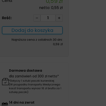
0,59
zł
Cena:
netto:
0,55
zł
ilość
Ilość:
Cewnik
Nelaton
Dodaj do koszyka
CH
12
Najniższa cena z ostatnich 30 dni:
0,59
zł
dł.
400mm
Darmowa dostawa
dla zamówień od 300 zł netto*
*Dotyczy 1 sztuki paczki kurierskiej
(W przypadku transportu Medycznego
koszt transportu wynosi 16 zł brutto za 1
sztukę paczki)
14 dni na zwrot