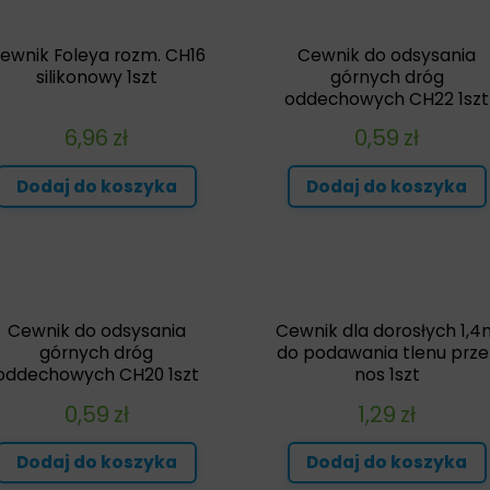
ewnik Foleya rozm. CH16
Cewnik do odsysania
silikonowy 1szt
górnych dróg
oddechowych CH22 1szt
6,96
zł
0,59
zł
Dodaj do koszyka
Dodaj do koszyka
Cewnik do odsysania
Cewnik dla dorosłych 1,4
górnych dróg
do podawania tlenu prze
oddechowych CH20 1szt
nos 1szt
0,59
zł
1,29
zł
Dodaj do koszyka
Dodaj do koszyka