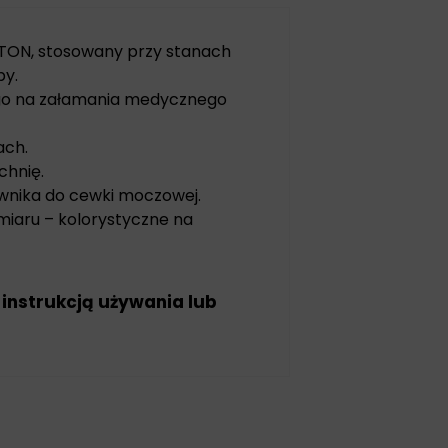
TON, stosowany przy stanach
by.
ego na załamania medycznego
ach.
chnię.
wnika do cewki moczowej.
miaru – kolorystyczne na
 instrukcją używania lub