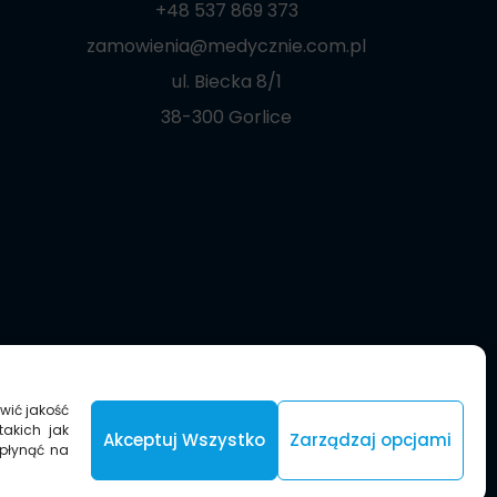
+48 537 869 373
zamowienia@medycznie.com.pl
ul. Biecka 8/1
38-300 Gorlice
wić jakość
takich jak
Akceptuj Wszystko
Zarządzaj opcjami
wpłynąć na