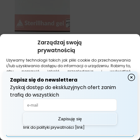
Zarządzaj swoją
prywatnością
Używamy technologii takich jak pliki cookie do przechowywania
i/lub uzyskiwania dostępu do informacji o urządzeniu. Robimy to,
aby poprawić jakość przeglądania i wyświetlać
(nie)spersonalizowane reklamy. Wyrażenie zgody na te
technologie umożliwi nam przetwarzanie danych, takich jak
zachowanie podczas przeglądania lub unikalne identyfikatory
na tej stronie. Brak wyrażenia zgody lub jej wycofanie może
niekorzystnie wpłynąć na niektóre cechy i funkcje.
Akceptuj Wszystko
Zarządzaj opcjami