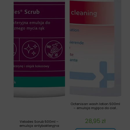
Octenisan wash lotion 500ml
– emulsja myjąca do ciał...
28,95
zł
Velodes Scrub 500ml –
emulsja antybakteryjna