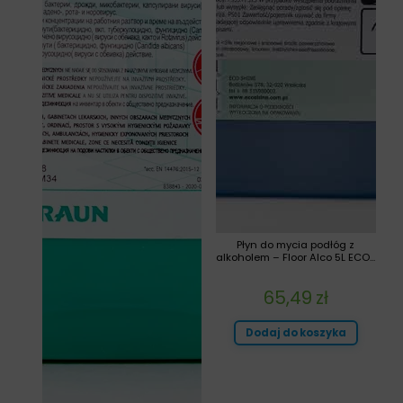
Płyn do mycia podłóg z
alkoholem – Floor Alco 5L ECO...
65,49
zł
Dodaj do koszyka