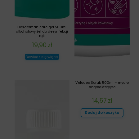
Desderman care gel 500ml
alkoholowy żel do dezynfekcji
rąk
19,90
zł
Dowiedz się więcej
Velodes Scrub 500ml – mydło
antybakteryjne
14,57
zł
Dodaj do koszyka