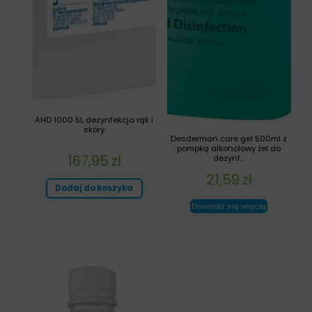
AHD 1000 5L dezynfekcja rąk i
skóry
Desderman care gel 500ml z
pompką alkoholowy żel do
167,95
zł
dezynf...
21,59
zł
Dodaj do koszyka
Dowiedz się więcej