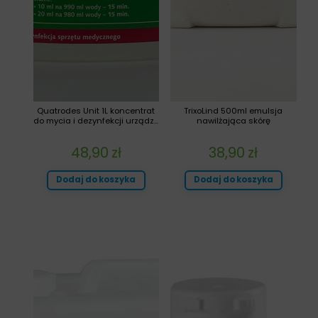
Quatrodes Unit 1L koncentrat
TrixoLind 500ml emulsja
do mycia i dezynfekcji urządz...
nawilżająca skórę
48,90
zł
38,90
zł
Dodaj do koszyka
Dodaj do koszyka