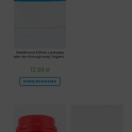
Sterillhand 500ml z pompką
płyn do chirurgicznej i higieni...
12,99
zł
Dodaj do koszyka