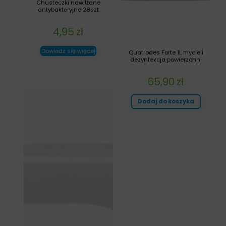
Chusteczki nawilżane
antybakteryjne 28szt
4,95
zł
Dowiedz się więcej
Quatrodes Forte 1L mycie i
dezynfekcja powierzchni
65,90
zł
Dodaj do koszyka