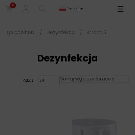
0
Primary
Polski
Menu
Do gabinetu
/
Dezynfekcja
/
Strona 3
Dezynfekcja
Pokaż: