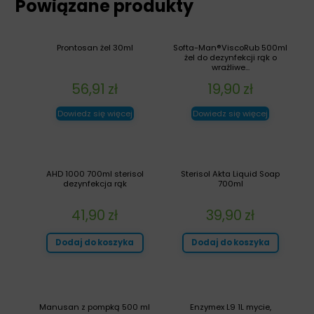
Powiązane produkty
Prontosan żel 30ml
Softa-Man®ViscoRub 500ml
żel do dezynfekcji rąk o
wrażliwe...
56,91
zł
19,90
zł
Dowiedz się więcej
Dowiedz się więcej
AHD 1000 700ml sterisol
Sterisol Akta Liquid Soap
dezynfekcja rąk
700ml
41,90
zł
39,90
zł
Dodaj do koszyka
Dodaj do koszyka
Manusan z pompką 500 ml
Enzymex L9 1L mycie,