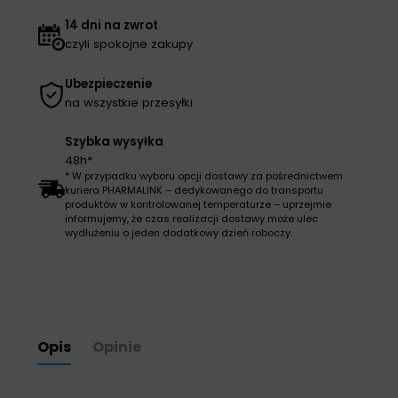
14 dni na zwrot
czyli spokojne zakupy
Ubezpieczenie
na wszystkie przesyłki
Szybka wysyłka
48h*
* W przypadku wyboru opcji dostawy za pośrednictwem
kuriera PHARMALINK – dedykowanego do transportu
produktów w kontrolowanej temperaturze – uprzejmie
informujemy, że czas realizacji dostawy może ulec
wydłużeniu o jeden dodatkowy dzień roboczy.
Opis
Opinie