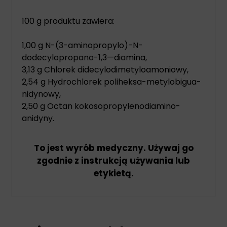
100 g produktu zawiera:
1,00 g N-(3-aminopropylo)-N-
dodecylopropano-1,3—diamina,
3,13 g Chlorek didecylodimetyloamoniowy,
2,54 g Hydrochlorek poliheksa-metylobigua-
nidynowy,
2,50 g Octan kokosopropylenodiamino-
anidyny.
To jest wyrób medyczny. Używaj go
zgodnie z instrukcją używania lub
etykietą.