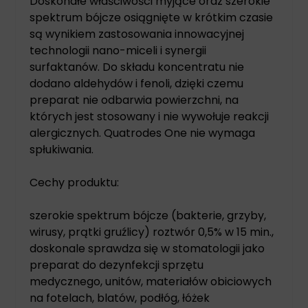
Doskonałe właściwości myjące oraz szerokie
spektrum bójcze osiągnięte w krótkim czasie
są wynikiem zastosowania innowacyjnej
technologii nano-miceli i synergii
surfaktanów. Do składu koncentratu nie
dodano aldehydów i fenoli, dzięki czemu
preparat nie odbarwia powierzchni, na
których jest stosowany i nie wywołuje reakcji
alergicznych. Quatrodes One nie wymaga
spłukiwania.
Cechy produktu:
szerokie spektrum bójcze (bakterie, grzyby,
wirusy, prątki gruźlicy) roztwór 0,5% w 15 min.,
doskonale sprawdza się w stomatologii jako
preparat do dezynfekcji sprzętu
medycznego, unitów, materiałów obiciowych
na fotelach, blatów, podłóg, łóżek