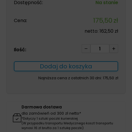
Dostępność:
Na stanie
175,50
zł
Cena:
netto:
162,50
zł
ilość
Ilość:
Quatrodes
One
Dodaj do koszyka
5
L
Najniższa cena z ostatnich 30 dni:
175,50
zł
koncentrat
mycie
i
dezynfekcja
Darmowa dostawa
powierzchni
dla zamówień od 300 zł netto*
*Dotyczy 1 sztuki paczki kurierskiej
(W przypadku transportu Medycznego koszt transportu
wynosi 16 zł brutto za 1 sztukę paczki)