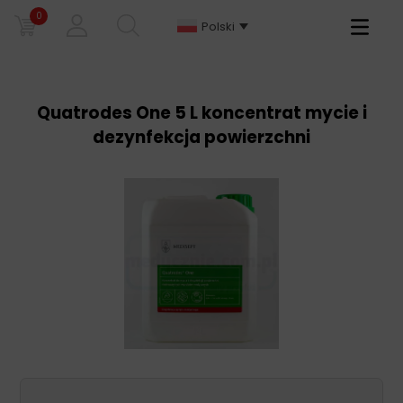
0
Primary
Polski
Menu
Quatrodes One 5 L koncentrat mycie i
dezynfekcja powierzchni