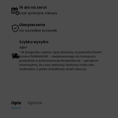
ECO
SHINE
14 dni na zwrot
czyli spokojne zakupy
Ubezpieczenie
na wszystkie przesyłki
Szybka wysyłka
48h*
* W przypadku wyboru opcji dostawy za pośrednictwem
kuriera PHARMALINK – dedykowanego do transportu
produktów w kontrolowanej temperaturze – uprzejmie
informujemy, że czas realizacji dostawy może ulec
wydłużeniu o jeden dodatkowy dzień roboczy.
Opis
Opinie