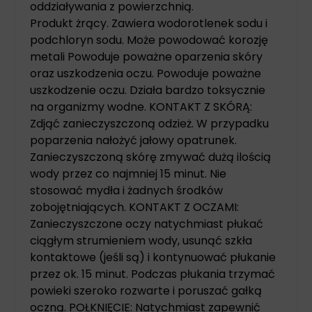
oddziaływania z powierzchnią.
Produkt żrący. Zawiera wodorotlenek sodu i
podchloryn sodu. Może powodować korozję
metali Powoduje poważne oparzenia skóry
oraz uszkodzenia oczu. Powoduje poważne
uszkodzenie oczu. Działa bardzo toksycznie
na organizmy wodne. KONTAKT Z SKÓRĄ:
Zdjąć zanieczyszczoną odzież. W przypadku
poparzenia nałożyć jałowy opatrunek.
Zanieczyszczoną skórę zmywać dużą ilością
wody przez co najmniej 15 minut. Nie
stosować mydła i żadnych środków
zobojętniających. KONTAKT Z OCZAMI:
Zanieczyszczone oczy natychmiast płukać
ciągłym strumieniem wody, usunąć szkła
kontaktowe (jeśli są) i kontynuować płukanie
przez ok. 15 minut. Podczas płukania trzymać
powieki szeroko rozwarte i poruszać gałką
oczną. POŁKNIĘCIE: Natychmiast zapewnić