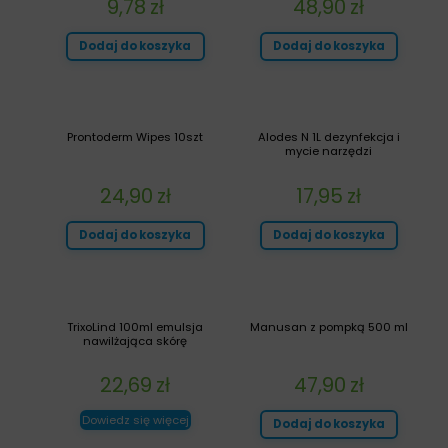
9,78
zł
48,90
zł
Dodaj do koszyka
Dodaj do koszyka
Prontoderm Wipes 10szt
Alodes N 1L dezynfekcja i
mycie narzędzi
24,90
zł
17,95
zł
Dodaj do koszyka
Dodaj do koszyka
TrixoLind 100ml emulsja
Manusan z pompką 500 ml
nawilżająca skórę
22,69
zł
47,90
zł
Dowiedz się więcej
Dodaj do koszyka