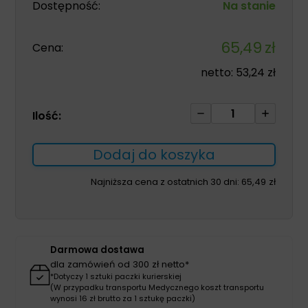
Dostępność:
Na stanie
65,49
zł
Cena:
netto:
53,24
zł
ilość
Ilość:
Płyn
do
Dodaj do koszyka
mycia
podłóg
Najniższa cena z ostatnich 30 dni:
65,49
zł
z
aktywnym
chlorem
-
Darmowa dostawa
Floor
dla zamówień od 300 zł netto*
Sept
*Dotyczy 1 sztuki paczki kurierskiej
(W przypadku transportu Medycznego koszt transportu
5L
wynosi 16 zł brutto za 1 sztukę paczki)