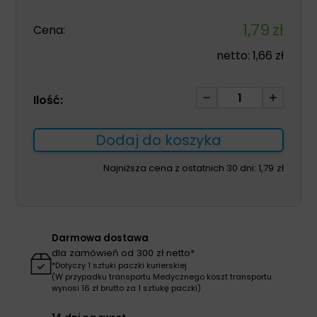
1,79
zł
Cena:
netto:
1,66
zł
ilość
Ilość:
Zestaw
laryngologiczny
Dodaj do koszyka
j.u.
rozm.
Najniższa cena z ostatnich 30 dni:
1,79
zł
4mm
Darmowa dostawa
dla zamówień od 300 zł netto*
*Dotyczy 1 sztuki paczki kurierskiej
(W przypadku transportu Medycznego koszt transportu
wynosi 16 zł brutto za 1 sztukę paczki)