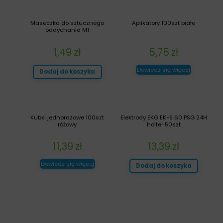
Maseczka do sztucznego
Aplikatory 100szt białe
oddychania M1
1,49
zł
5,75
zł
Dowiedz się więcej
Dodaj do koszyka
Kubki jednorazowe 100szt
Elektrody EKG EK-S 60 PSG 24H
różowy
holter 50szt
11,39
zł
13,39
zł
Dowiedz się więcej
Dodaj do koszyka