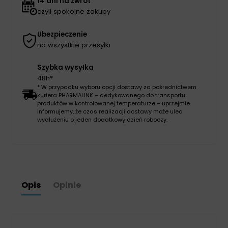
14 dni na zwrot
czyli spokojne zakupy
Ubezpieczenie
na wszystkie przesyłki
Szybka wysyłka
48h*
* W przypadku wyboru opcji dostawy za pośrednictwem
kuriera PHARMALINK – dedykowanego do transportu
produktów w kontrolowanej temperaturze – uprzejmie
informujemy, że czas realizacji dostawy może ulec
wydłużeniu o jeden dodatkowy dzień roboczy.
Opis
Opinie