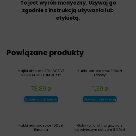
To jest wyrób medyczny. Używaj go
zgodnie z instrukcją używania lub
etykietą.
Powiązane produkty
Majtki chłonne SENI ACTIVE
Kubki jednorazowe 100szt
NORMAL MEDIUM 30szt
różowy
78,89
zł
11,39
zł
Dowiedz się więcej
Dowiedz się więcej
Kubki jednorazowe 100szt
Golarka j.u. chirurgiczna z
limonka
pojedyńczym ostrzem 8% 1szt