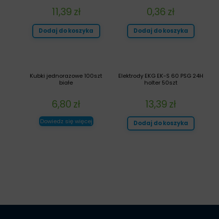
11,39
zł
0,36
zł
Dodaj do koszyka
Dodaj do koszyka
Kubki jednorazowe 100szt
Elektrody EKG EK-S 60 PSG 24H
białe
holter 50szt
6,80
zł
13,39
zł
Dowiedz się więcej
Dodaj do koszyka