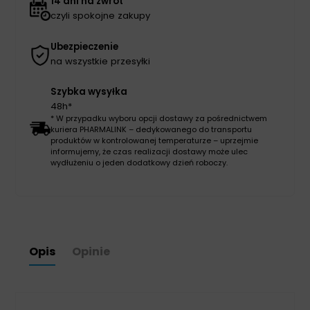
14 dni na zwrot
czyli spokojne zakupy
Ubezpieczenie
na wszystkie przesyłki
Szybka wysyłka
48h*
* W przypadku wyboru opcji dostawy za pośrednictwem
kuriera PHARMALINK – dedykowanego do transportu
produktów w kontrolowanej temperaturze – uprzejmie
informujemy, że czas realizacji dostawy może ulec
wydłużeniu o jeden dodatkowy dzień roboczy.
Opis
Opinie