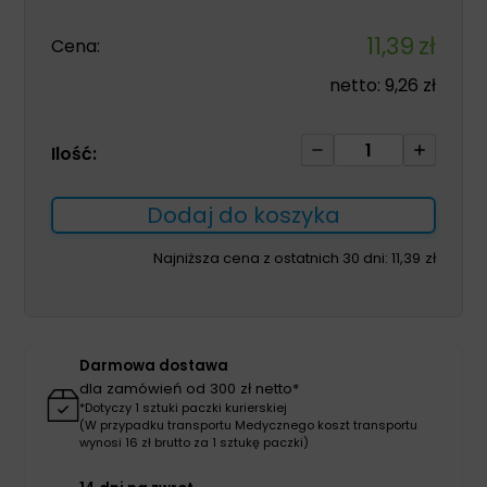
11,39
zł
Cena:
netto:
9,26
zł
ilość
Ilość:
Kubki
jednorazowe
Dodaj do koszyka
100szt
czerwone
Najniższa cena z ostatnich 30 dni:
11,39
zł
Darmowa dostawa
dla zamówień od 300 zł netto*
*Dotyczy 1 sztuki paczki kurierskiej
(W przypadku transportu Medycznego koszt transportu
wynosi 16 zł brutto za 1 sztukę paczki)