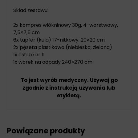
Skład zestawu:
2x kompres włókninowy 30g, 4-warstwowy,
7,5×7,5 cm
6x tupfer (kula) 17-nitkowy, 20×20 cm
2x pęseta plastikowa (niebieska, zielona)
1x ostrze nr 11
1x worek na odpady 240×270 cm
To jest wyrób medyczny. Używaj go
zgodnie z instrukcją używania lub
etykietą.
Powiązane produkty