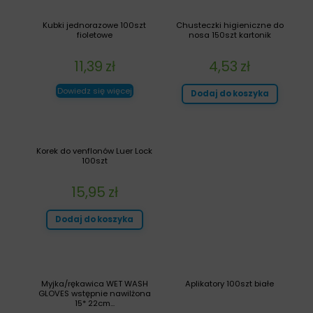
Kubki jednorazowe 100szt
Chusteczki higieniczne do
fioletowe
nosa 150szt kartonik
11,39
zł
4,53
zł
Dowiedz się więcej
Dodaj do koszyka
Korek do venflonów Luer Lock
100szt
15,95
zł
Dodaj do koszyka
Myjka/rękawica WET WASH
Aplikatory 100szt białe
GLOVES wstępnie nawilżona
15* 22cm...