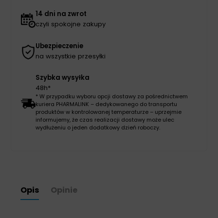
14 dni na zwrot
czyli spokojne zakupy
Ubezpieczenie
na wszystkie przesyłki
Szybka wysyłka
48h*
* W przypadku wyboru opcji dostawy za pośrednictwem
kuriera PHARMALINK – dedykowanego do transportu
produktów w kontrolowanej temperaturze – uprzejmie
informujemy, że czas realizacji dostawy może ulec
wydłużeniu o jeden dodatkowy dzień roboczy.
Opis
Opinie