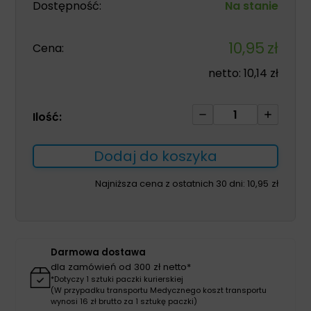
Dostępność:
Na stanie
10,95
zł
Cena:
netto:
10,14
zł
ilość
Ilość:
Zestaw
do
Dodaj do koszyka
zmiany
opatrunku
Najniższa cena z ostatnich 30 dni:
10,95
zł
MA-
991-
ZEB2-
161
Darmowa dostawa
Matoset
dla zamówień od 300 zł netto*
rozbudowany
*Dotyczy 1 sztuki paczki kurierskiej
(W przypadku transportu Medycznego koszt transportu
wynosi 16 zł brutto za 1 sztukę paczki)