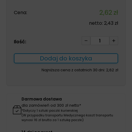
2,62
zł
Cena:
netto:
2,43
zł
ilość
Ilość:
Zestaw
do
Dodaj do koszyka
lewatywy
niesterylny
Najniższa cena z ostatnich 30 dni:
2,62
zł
1750ml
Darmowa dostawa
dla zamówień od 300 zł netto*
*Dotyczy 1 sztuki paczki kurierskiej
(W przypadku transportu Medycznego koszt transportu
wynosi 16 zł brutto za 1 sztukę paczki)