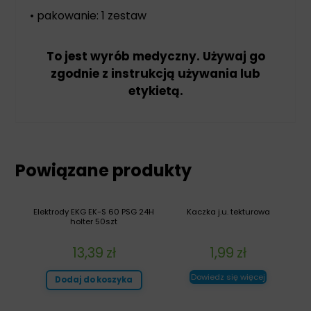
• pakowanie: 1 zestaw
To jest wyrób medyczny. Używaj go
zgodnie z instrukcją używania lub
etykietą.
Powiązane produkty
Elektrody EKG EK-S 60 PSG 24H
Kaczka j.u. tekturowa
holter 50szt
13,39
zł
1,99
zł
Dowiedz się więcej
Dodaj do koszyka