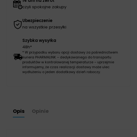
14 dni na zwrot
czyli spokojne zakupy
Ubezpieczenie
na wszystkie przesyłki
Szybka wysyłka
48h*
* W przypadku wyboru opcji dostawy za pośrednictwem
kuriera PHARMALINK – dedykowanego do transportu
produktów w kontrolowanej temperaturze – uprzejmie
informujemy, że czas realizacji dostawy może ulec
wydłużeniu o jeden dodatkowy dzień roboczy.
Opis
Opinie