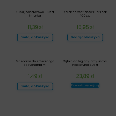
Kubki jednorazowe 100szt
Korek do venflonów Luer Lock
limonka
100szt
11,39
zł
15,95
zł
Dodaj do koszyka
Dodaj do koszyka
Maseczka do sztucznego
Gąbka do higieny jamy ustnej
oddychania M1
niesterylna 50szt
1,49
zł
23,89
zł
Dowiedz się więcej
Dodaj do koszyka