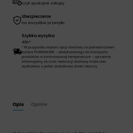
czyli spokojne zakupy
Ubezpieczenie
na wszystkie przesyłki
Szybka wysyłka
48h*
* W przypadku wyboru opcji dostawy za pośrednictwem
kuriera PHARMALINK – dedykowanego do transportu
produktów w kontrolowanej temperaturze – uprzejmie
informujemy, że czas realizacji dostawy może ulec
wydłużeniu o jeden dodatkowy dzień roboczy.
Opis
Opinie