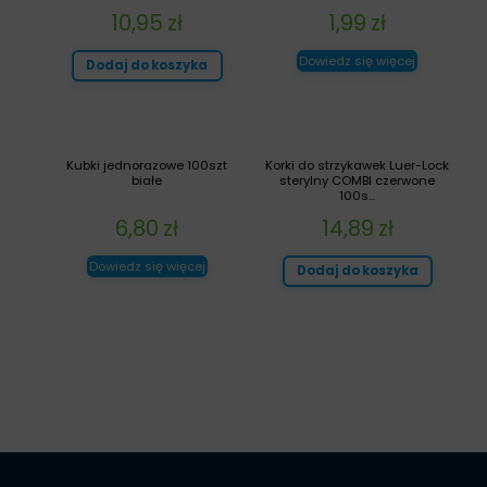
10,95
zł
1,99
zł
Dowiedz się więcej
Dodaj do koszyka
Kubki jednorazowe 100szt
Korki do strzykawek Luer-Lock
białe
sterylny COMBI czerwone
100s...
6,80
zł
14,89
zł
Dowiedz się więcej
Dodaj do koszyka