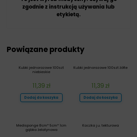
zgodnie z instrukcją używania lub
etykietą.
Powiązane produkty
Kubki jednorazowe 100szt
Kubki jednorazowe 100szt żółte
niebieskie
11,39
zł
11,39
zł
Dodaj do koszyka
Dodaj do koszyka
Medisponge 8cm* 5cm* 1cm
Kaczka j.u. tekturowa
gąbka żelatynowa