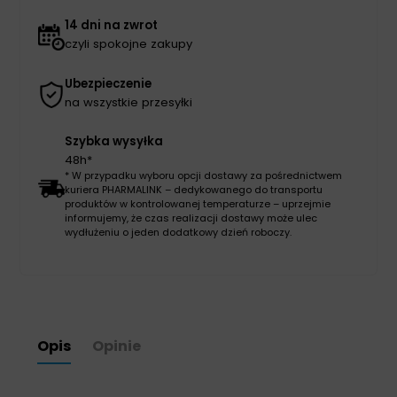
100szt
14 dni na zwrot
czyli spokojne zakupy
Ubezpieczenie
na wszystkie przesyłki
Szybka wysyłka
48h*
* W przypadku wyboru opcji dostawy za pośrednictwem
kuriera PHARMALINK – dedykowanego do transportu
produktów w kontrolowanej temperaturze – uprzejmie
informujemy, że czas realizacji dostawy może ulec
wydłużeniu o jeden dodatkowy dzień roboczy.
Opis
Opinie