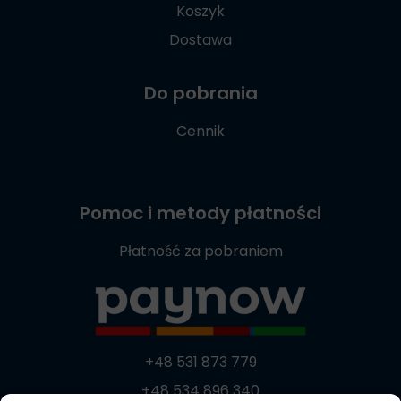
Koszyk
Dostawa
Do pobrania
Cennik
Pomoc i metody płatności
Płatność za pobraniem
+48 531 873 779
+48 534 896 340