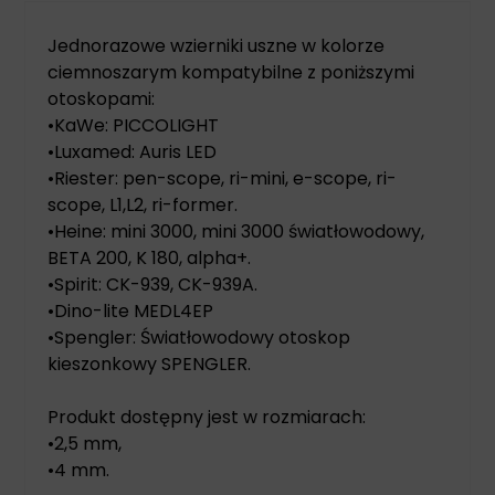
Jednorazowe wzierniki uszne w kolorze
ciemnoszarym kompatybilne z poniższymi
otoskopami:
•KaWe: PICCOLIGHT
•Luxamed: Auris LED
•Riester: pen-scope, ri-mini, e-scope, ri-
scope, L1,L2, ri-former.
•Heine: mini 3000, mini 3000 światłowodowy,
BETA 200, K 180, alpha+.
•Spirit: CK-939, CK-939A.
•Dino-lite MEDL4EP
•Spengler: Światłowodowy otoskop
kieszonkowy SPENGLER.
Produkt dostępny jest w rozmiarach:
•2,5 mm,
•4 mm.