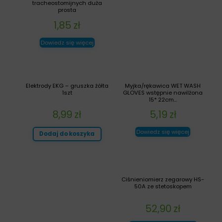
tracheostomijnych duża
prosta
1,85
zł
Dowiedz się więcej
Elektrody EKG – gruszka żółta
Myjka/rękawica WET WASH
1szt
GLOVES wstępnie nawilżona
15* 22cm...
8,99
zł
5,19
zł
Dowiedz się więcej
Dodaj do koszyka
Ciśnieniomierz zegarowy HS-
50A ze stetoskopem
52,90
zł