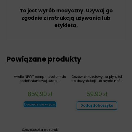
To jest wyrób medyczny. Używaj go
zgodnie z instrukcją używania lub
etykietą.
Powiązane produkty
Avelle NPWT pomp – system do
Dozownik łokciowy na płyn/żel
podciśnieniowej terapii...
do dezynfekcji lub mydło naś...
859,90
zł
59,90
zł
Dowiedz się więcej
Dodaj do koszyka
Szczoteczka do rurek