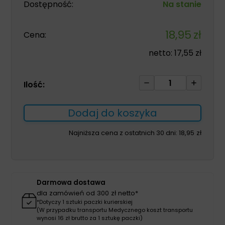
Dostępność:
Na stanie
18,95
zł
Cena:
netto:
17,55
zł
ilość
Ilość:
Wzierniki
uszne
Dodaj do koszyka
j.u.
2.5
Najniższa cena z ostatnich 30 dni:
18,95
zł
do
otoskopów
KaWe,
Riester,
Darmowa dostawa
Heine
dla zamówień od 300 zł netto*
lub
*Dotyczy 1 sztuki paczki kurierskiej
(W przypadku transportu Medycznego koszt transportu
Luxamed
wynosi 16 zł brutto za 1 sztukę paczki)