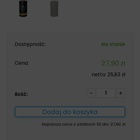
Dostępność:
Na stanie
27,90
zł
Cena:
netto:
25,83
zł
ilość
Ilość:
Wałek
roller
Dodaj do koszyka
do
masażu
Najniższa cena z ostatnich 30 dni:
27,90
zł
yellowROLLER
czarno-