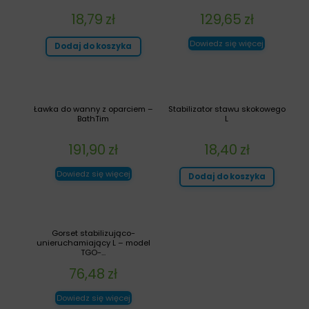
18,79
zł
129,65
zł
Dowiedz się więcej
Dodaj do koszyka
Ławka do wanny z oparciem –
Stabilizator stawu skokowego
BathTim
L
191,90
zł
18,40
zł
Dowiedz się więcej
Dodaj do koszyka
Gorset stabilizująco-
unieruchamiający L – model
TGO-...
76,48
zł
Dowiedz się więcej