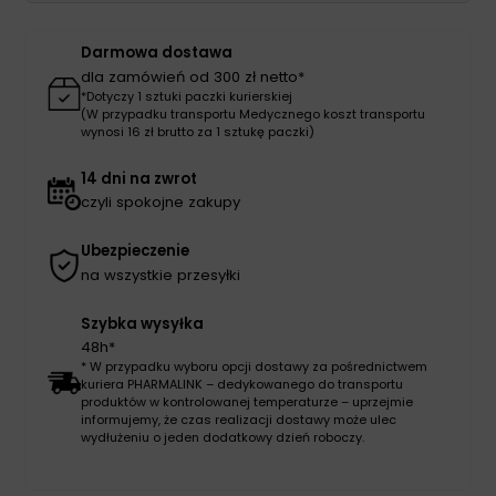
żółty
30cm
Darmowa dostawa
dla zamówień od 300 zł netto*
*Dotyczy 1 sztuki paczki kurierskiej
(W przypadku transportu Medycznego koszt transportu
wynosi 16 zł brutto za 1 sztukę paczki)
14 dni na zwrot
czyli spokojne zakupy
Ubezpieczenie
na wszystkie przesyłki
Szybka wysyłka
48h*
* W przypadku wyboru opcji dostawy za pośrednictwem
kuriera PHARMALINK – dedykowanego do transportu
produktów w kontrolowanej temperaturze – uprzejmie
informujemy, że czas realizacji dostawy może ulec
wydłużeniu o jeden dodatkowy dzień roboczy.