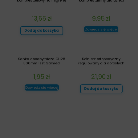
Kompres żelowy na migrenę
Kompres zimny dla dzieci
13,65
zł
9,95
zł
Dowiedz się więcej
Dodaj do koszyka
Kanka doodbytnicza CH28
Kołnierz ortopedyczny
300mm 1szt Galmed
regulowany dla dorosłych
1,95
zł
21,90
zł
Dowiedz się więcej
Dodaj do koszyka