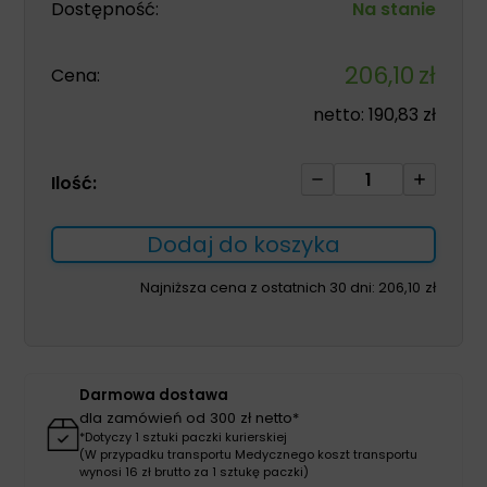
Dostępność:
Na stanie
206,10
zł
Cena:
netto:
190,83
zł
ilość
Ilość:
Nasadka
toaletowa
Dodaj do koszyka
z
uchwytami
Najniższa cena z ostatnich 30 dni:
206,10
zł
bocznymi
wysokość
12cm
Darmowa dostawa
dla zamówień od 300 zł netto*
*Dotyczy 1 sztuki paczki kurierskiej
(W przypadku transportu Medycznego koszt transportu
wynosi 16 zł brutto za 1 sztukę paczki)