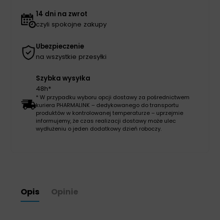
14 dni na zwrot
czyli spokojne zakupy
Ubezpieczenie
na wszystkie przesyłki
Szybka wysyłka
48h*
* W przypadku wyboru opcji dostawy za pośrednictwem
kuriera PHARMALINK – dedykowanego do transportu
produktów w kontrolowanej temperaturze – uprzejmie
informujemy, że czas realizacji dostawy może ulec
wydłużeniu o jeden dodatkowy dzień roboczy.
Opis
Opinie