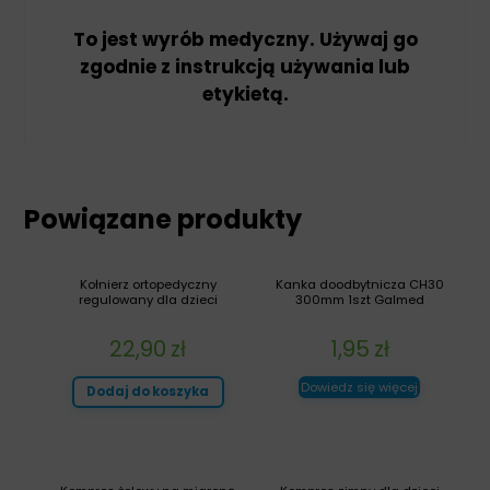
To jest wyrób medyczny. Używaj go
zgodnie z instrukcją używania lub
etykietą.
Powiązane produkty
Kołnierz ortopedyczny
Kanka doodbytnicza CH30
regulowany dla dzieci
300mm 1szt Galmed
22,90
zł
1,95
zł
Dowiedz się więcej
Dodaj do koszyka