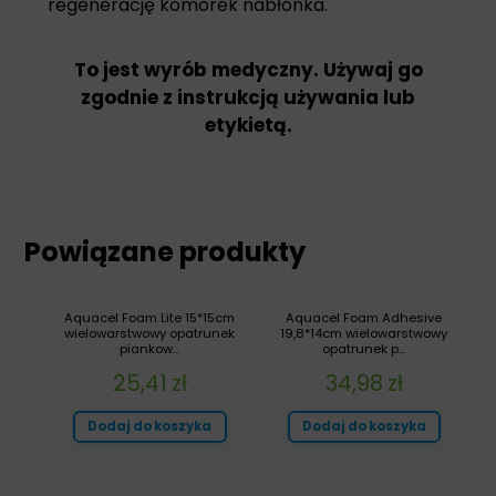
regenerację komórek nabłonka.
To jest wyrób medyczny. Używaj go
zgodnie z instrukcją używania lub
etykietą.
Powiązane produkty
Aquacel Foam Lite 15*15cm
Aquacel Foam Adhesive
wielowarstwowy opatrunek
19,8*14cm wielowarstwowy
piankow...
opatrunek p...
25,41
zł
34,98
zł
Dodaj do koszyka
Dodaj do koszyka