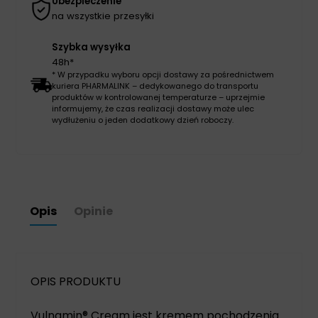
Ubezpieczenie
na wszystkie przesyłki
Szybka wysyłka
48h*
* W przypadku wyboru opcji dostawy za pośrednictwem
kuriera PHARMALINK – dedykowanego do transportu
produktów w kontrolowanej temperaturze – uprzejmie
informujemy, że czas realizacji dostawy może ulec
wydłużeniu o jeden dodatkowy dzień roboczy.
Opis
Opinie
OPIS PRODUKTU
Vulnamin® Cream jest kremem pochodzenia