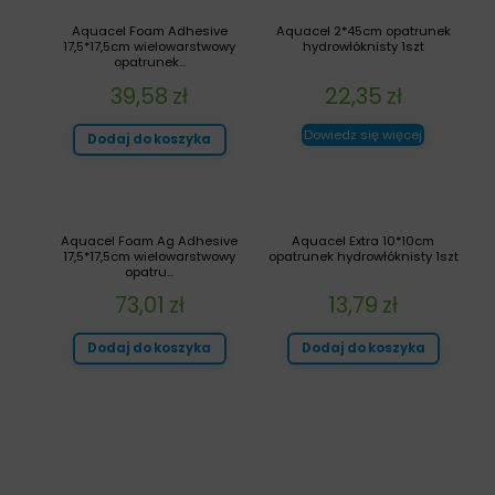
Aquacel Foam Adhesive
Aquacel 2*45cm opatrunek
17,5*17,5cm wielowarstwowy
hydrowłóknisty 1szt
opatrunek...
39,58
zł
22,35
zł
Dowiedz się więcej
Dodaj do koszyka
Aquacel Foam Ag Adhesive
Aquacel Extra 10*10cm
17,5*17,5cm wielowarstwowy
opatrunek hydrowłóknisty 1szt
opatru...
73,01
zł
13,79
zł
Dodaj do koszyka
Dodaj do koszyka