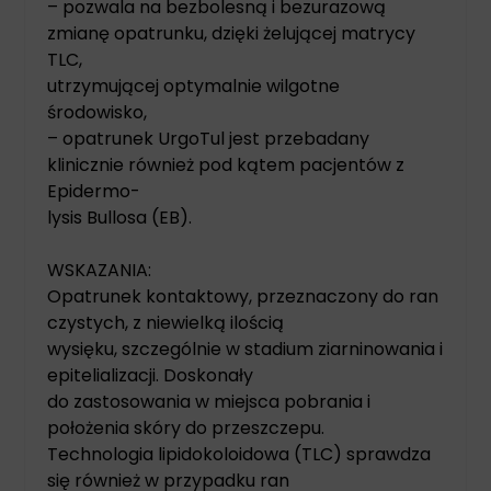
– pozwala na bezbolesną i bezurazową
zmianę opatrunku, dzięki żelującej matrycy
TLC,
utrzymującej optymalnie wilgotne
środowisko,
– opatrunek UrgoTul jest przebadany
klinicznie również pod kątem pacjentów z
Epidermo-
lysis Bullosa (EB).
WSKAZANIA:
Opatrunek kontaktowy, przeznaczony do ran
czystych, z niewielką ilością
wysięku, szczególnie w stadium ziarninowania i
epitelializacji. Doskonały
do zastosowania w miejsca pobrania i
położenia skóry do przeszczepu.
Technologia lipidokoloidowa (TLC) sprawdza
się również w przypadku ran