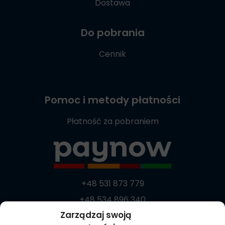
Dostawa
Do pobrania
Cennik
Pomoc i metody płatności
Płatność za pobraniem
+48 531 873 779
+48 534 896 340
Zarządzaj swoją
+48 537 869 373