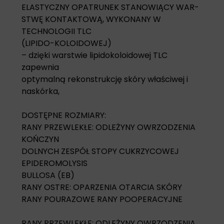
ELASTYCZNY OPATRUNEK STANOWIĄCY WAR-
STWĘ KONTAKTOWĄ, WYKONANY W
TECHNOLOGII TLC
(LIPIDO-KOLOIDOWEJ)
– dzięki warstwie lipidokoloidowej TLC
zapewnia
optymalną rekonstrukcję skóry właściwej i
naskórka,
DOSTĘPNE ROZMIARY:
RANY PRZEWLEKŁE: ODLEŻYNY OWRZODZENIA
KOŃCZYN
DOLNYCH ZESPÓŁ STOPY CUKRZYCOWEJ
EPIDEROMOLYSIS
BULLOSA (EB)
RANY OSTRE: OPARZENIA OTARCIA SKÓRY
RANY POURAZOWE RANY POOPERACYJNE
RANY PRZEWLEKŁE: ODLEŻYNY OWRZODZENIA