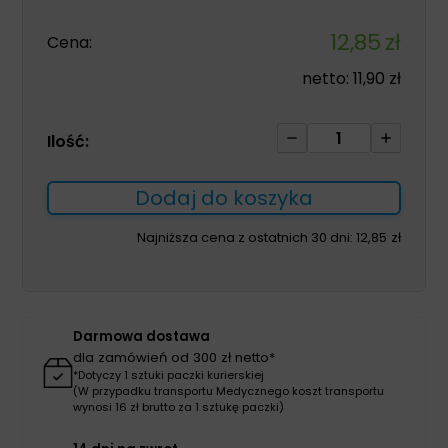
12,85
zł
Cena:
netto:
11,90
zł
ilość
Ilość:
UrgoTul
Absorb
Dodaj do koszyka
10x10
cm
Najniższa cena z ostatnich 30 dni:
12,85
zł
1szt
Darmowa dostawa
dla zamówień od 300 zł netto*
*Dotyczy 1 sztuki paczki kurierskiej
(W przypadku transportu Medycznego koszt transportu
wynosi 16 zł brutto za 1 sztukę paczki)