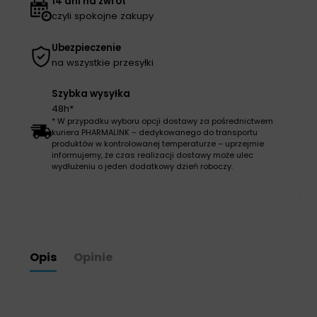
14 dni na zwrot
czyli spokojne zakupy
Ubezpieczenie
na wszystkie przesyłki
Szybka wysyłka
48h*
* W przypadku wyboru opcji dostawy za pośrednictwem
kuriera PHARMALINK – dedykowanego do transportu
produktów w kontrolowanej temperaturze – uprzejmie
informujemy, że czas realizacji dostawy może ulec
wydłużeniu o jeden dodatkowy dzień roboczy.
Opis
Opinie