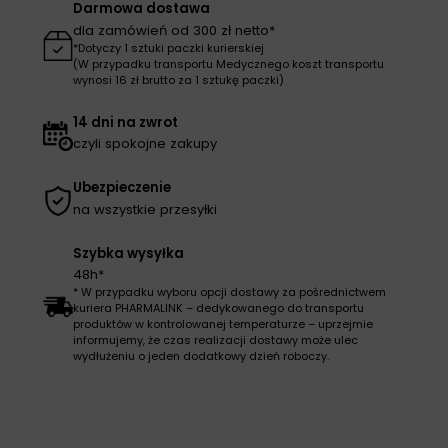
Darmowa dostawa
dla zamówień od 300 zł netto*
*Dotyczy 1 sztuki paczki kurierskiej
(W przypadku transportu Medycznego koszt transportu
wynosi 16 zł brutto za 1 sztukę paczki)
14 dni na zwrot
czyli spokojne zakupy
Ubezpieczenie
na wszystkie przesyłki
Szybka wysyłka
48h*
* W przypadku wyboru opcji dostawy za pośrednictwem
kuriera PHARMALINK – dedykowanego do transportu
produktów w kontrolowanej temperaturze – uprzejmie
informujemy, że czas realizacji dostawy może ulec
wydłużeniu o jeden dodatkowy dzień roboczy.