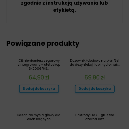
zgodnie z instrukcją używania lub
etykietą.
Powiązane produkty
Ciśnieniomierz zegarowy
Dozownik łokciowy na płyn/żel
zintegrowany + stetoskop
do dezynfekcji lub mydło naś...
BK2006/HS...
64,90
zł
59,90
zł
Dodaj do koszyka
Dodaj do koszyka
Basen do mycia głowy dla
Elektrody EKG – gruszka
osób leżących
czarna 1szt