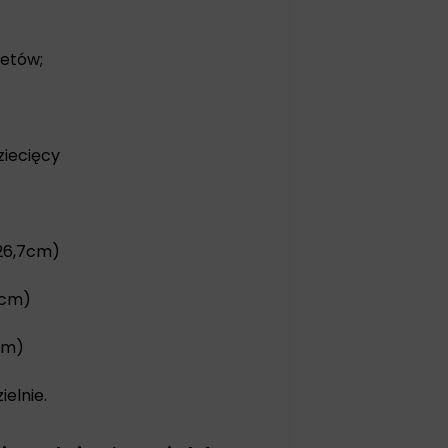
ietów;
ziecięcy
 26,7cm)
9cm)
cm)
elnie.