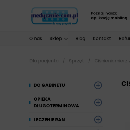
Poznaj naszą
aplikację mobilną:
O nas
Sklep
Blog
Kontakt
Refu
Dla pacjenta
/
Sprzęt
/
Ciśnieniomierz 
Ci
DO GABINETU
Dezynfekcja
OPIEKA
DŁUGOTERMINOWA
Narzędzi i sprzętu
Ginekologia
Materiały chłonne
LECZENIE RAN
Powierzchni
Kompresjoterapia