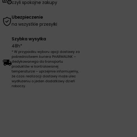
czyli spokojne zakupy
Ubezpieczenie
na wszystkie przesyłki
Szybka wysyłka
48h*
* W przypadku wyboru opcji dostawy za
pośrednictwem kuriera PHARMALINK –
dedykowanego do transportu
produktów w kontrolowanej
temperaturze – uprzejmie informujemy,
że czas realizacji dostawy może ulec
wydłużeniu o jeden dodatkowy dzień
roboczy.