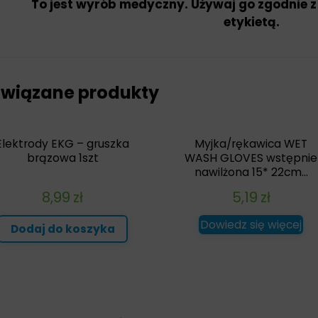
To jest wyrób medyczny. Używaj go zgodnie z
etykietą.
wiązane produkty
Elektrody EKG – gruszka
Myjka/rękawica WET
brązowa 1szt
WASH GLOVES wstępnie
nawilżona 15* 22cm...
8,99
zł
5,19
zł
Dowiedz się więcej
Dodaj do koszyka