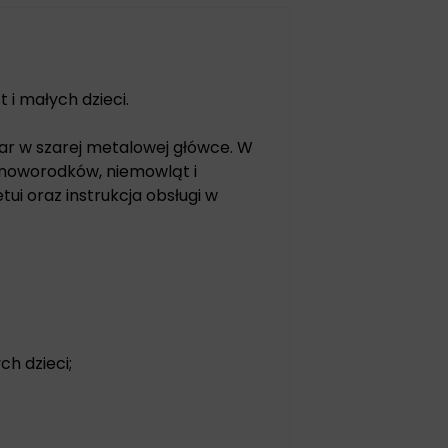
i małych dzieci.
ar w szarej metalowej główce. W
 noworodków, niemowląt i
ui oraz instrukcja obsługi w
h dzieci;