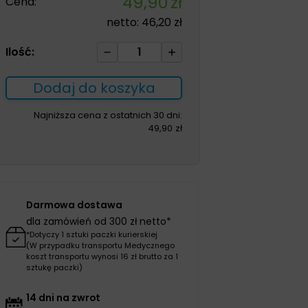
49,90
zł
Cena:
netto:
46,20
zł
ilość
Ilość:
Ciśnieniomierz
zegarowy
Dodaj do koszyka
HS-
20C
Najniższa cena z ostatnich 30 dni:
49,90
zł
dla
dzieci
Darmowa dostawa
dla zamówień od 300 zł netto*
*Dotyczy 1 sztuki paczki kurierskiej
(W przypadku transportu Medycznego
koszt transportu wynosi 16 zł brutto za 1
sztukę paczki)
14 dni na zwrot