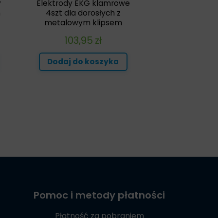
y
Elektrody EKG klamrowe
m
4szt dla dorosłych z
metalowym klipsem
103,95
zł
Dodaj do koszyka
Pomoc i metody płatności
Płatność za pobraniem