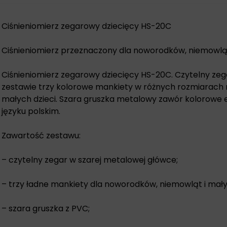
Ciśnieniomierz zegarowy dziecięcy HS-20C
Ciśnieniomierz przeznaczony dla noworodków, niemowląt 
Ciśnieniomierz zegarowy dziecięcy HS-20C. Czytelny zeg
zestawie trzy kolorowe mankiety w różnych rozmiarach
małych dzieci. Szara gruszka metalowy zawór kolorowe et
języku polskim.
Zawartość zestawu:
– czytelny zegar w szarej metalowej główce;
– trzy ładne mankiety dla noworodków, niemowląt i małyc
– szara gruszka z PVC;