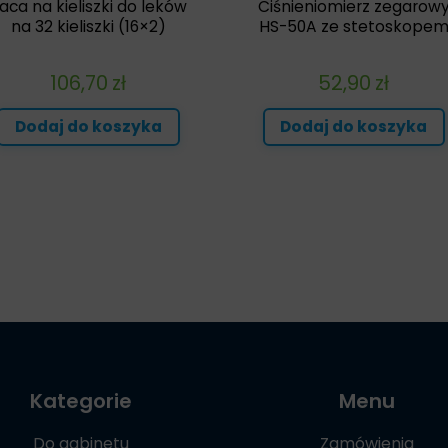
aca na kieliszki do leków
Ciśnieniomierz zegarow
na 32 kieliszki (16×2)
HS-50A ze stetoskope
106,70
zł
52,90
zł
Dodaj do koszyka
Dodaj do koszyka
Kategorie
Menu
Do gabinetu
Zamówienia