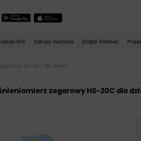
Wyszukiwarka
produktów
ndacja NFZ
Zakupy Hurtowe
Znajdź Gabinet
Proje
zegarowy HS-20C dla dzieci
śnieniomierz zegarowy HS-20C dla dzi