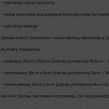
– metalowy zawór szwrotny;
– ładne wzorzyste etui pasujące kolorystycznie do mank
– instrukcja obsługi.
Zestaw trzech mankietów: noworodkowy, niemowlęcy, d
Wymairy mankietów
– dziecięcy 35cm x 10,5cm (zakres pomiarowy 18,4cm –
– niemowlęcy 26cm x 8cm (zakres pomiarowy 13cm – 1
– noworodkowy 18cm x 5cm (zakres pomiarowy 9cm 13
UWAGA: Zestaw nie zawiera statoskopu. Do nabycia oddzi