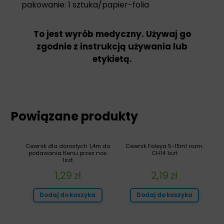
pakowanie: 1 sztuka/papier-folia
To jest wyrób medyczny. Używaj go
zgodnie z instrukcją używania lub
etykietą.
Powiązane produkty
Cewnik dla dorosłych 1,4m do
Cewnik Foleya 5-15ml rozm.
podawania tlenu przez nos
CH14 1szt
1szt
1,29
zł
2,19
zł
Dodaj do koszyka
Dodaj do koszyka