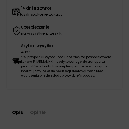
14 dni na zwrot
czyli spokojne zakupy
Ubezpieczenie
na wszystkie przesyłki
Szybka wysyłka
48h*
* W przypadku wyboru opcji dostawy za pośrednictwem
kuriera PHARMALINK – dedykowanego do transportu
produktów w kontrolowanej temperaturze – uprzejmie
informujemy, że czas realizacji dostawy może ulec
wydłużeniu o jeden dodatkowy dzień roboczy.
Opis
Opinie