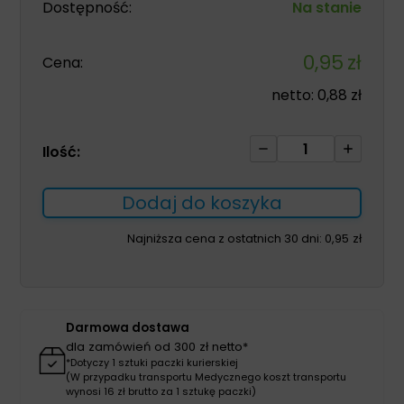
Dostępność:
Na stanie
0,95
zł
Cena:
netto:
0,88
zł
ilość
Ilość:
Strzykawka
sterylna
Dodaj do koszyka
j.u.
50/60ml
Najniższa cena z ostatnich 30 dni:
0,95
zł
3częściowa
Luer
cewnikowa
1szt
Darmowa dostawa
dla zamówień od 300 zł netto*
*Dotyczy 1 sztuki paczki kurierskiej
(W przypadku transportu Medycznego koszt transportu
wynosi 16 zł brutto za 1 sztukę paczki)