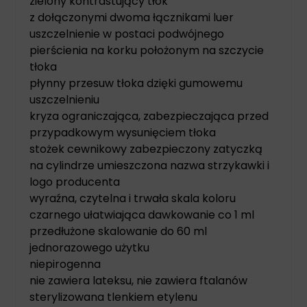
zielony kontrastujący tłok
z dołączonymi dwoma łącznikami luer
uszczelnienie w postaci podwójnego
pierścienia na korku położonym na szczycie
tłoka
płynny przesuw tłoka dzięki gumowemu
uszczelnieniu
kryza ograniczająca, zabezpieczająca przed
przypadkowym wysunięciem tłoka
stożek cewnikowy zabezpieczony zatyczką
na cylindrze umieszczona nazwa strzykawki i
logo producenta
wyraźna, czytelna i trwała skala koloru
czarnego ułatwiająca dawkowanie co 1 ml
przedłużone skalowanie do 60 ml
jednorazowego użytku
niepirogenna
nie zawiera lateksu, nie zawiera ftalanów
sterylizowana tlenkiem etylenu