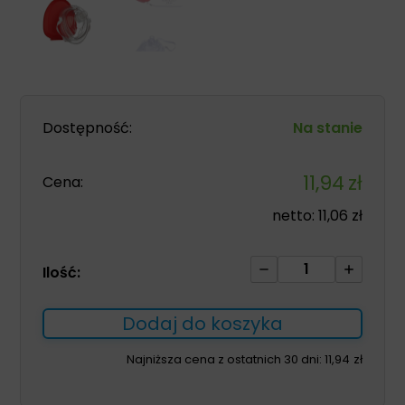
Dostępność:
Na stanie
11,94
zł
Cena:
netto:
11,06
zł
ilość
Ilość:
Maska
do
Dodaj do koszyka
sztucznego
oddychania
Najniższa cena z ostatnich 30 dni:
11,94
zł
-
POCKET