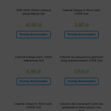
AHD 1000 700ml sterisol
Cewnik Foleya 5-15ml rozm.
dezynfekcja rąk
CH06 1szt
41,90
zł
2,90
zł
Dodaj do koszyka
Dodaj do koszyka
Cewnik Foleya rozm. CH20
Cewnik do odsysania górnych
silikonowy 1szt
dróg oddechowych CH16 1szt
6,96
zł
0,59
zł
Dodaj do koszyka
Dodaj do koszyka
Cewnik Foleya 5-15ml rozm.
Cewnik dla dorosłych 2,0m do
CH010 1szt
podawania tlenu przez nos
1szt