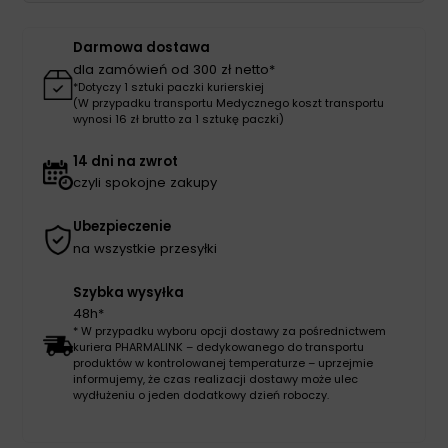
MASK
CPR
Darmowa dostawa
dla zamówień od 300 zł netto*
*Dotyczy 1 sztuki paczki kurierskiej
(W przypadku transportu Medycznego koszt transportu
wynosi 16 zł brutto za 1 sztukę paczki)
14 dni na zwrot
czyli spokojne zakupy
Ubezpieczenie
na wszystkie przesyłki
Szybka wysyłka
48h*
* W przypadku wyboru opcji dostawy za pośrednictwem
kuriera PHARMALINK – dedykowanego do transportu
produktów w kontrolowanej temperaturze – uprzejmie
informujemy, że czas realizacji dostawy może ulec
wydłużeniu o jeden dodatkowy dzień roboczy.