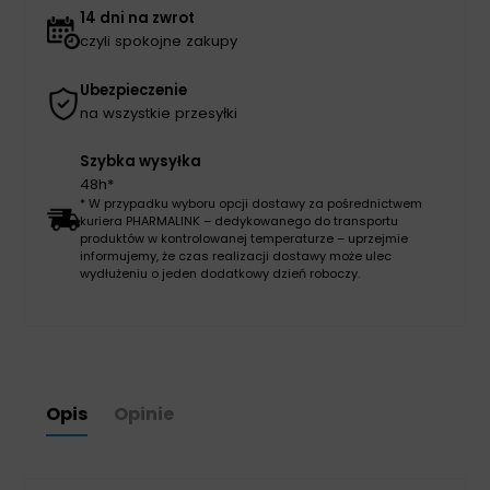
14 dni na zwrot
czyli spokojne zakupy
Ubezpieczenie
na wszystkie przesyłki
Szybka wysyłka
48h*
* W przypadku wyboru opcji dostawy za pośrednictwem
kuriera PHARMALINK – dedykowanego do transportu
produktów w kontrolowanej temperaturze – uprzejmie
informujemy, że czas realizacji dostawy może ulec
wydłużeniu o jeden dodatkowy dzień roboczy.
Opis
Opinie