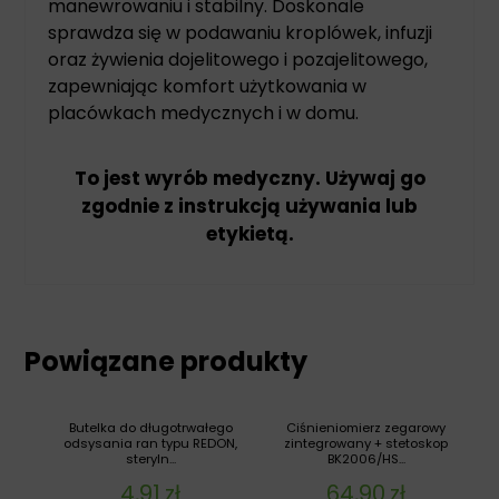
manewrowaniu i stabilny. Doskonale
sprawdza się w podawaniu kroplówek, infuzji
oraz żywienia dojelitowego i pozajelitowego,
zapewniając komfort użytkowania w
placówkach medycznych i w domu.
To jest wyrób medyczny. Używaj go
zgodnie z instrukcją używania lub
etykietą.
Powiązane produkty
Butelka do długotrwałego
Ciśnieniomierz zegarowy
odsysania ran typu REDON,
zintegrowany + stetoskop
steryln...
BK2006/HS...
4,91
zł
64,90
zł