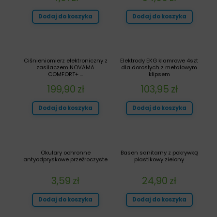
Dodaj do koszyka
Dodaj do koszyka
Ciśnieniomierz elektroniczny z
Elektrody EKG klamrowe 4szt
zasilaczem NOVAMA
dla dorosłych z metalowym
COMFORT+ ...
klipsem
199,90
zł
103,95
zł
Dodaj do koszyka
Dodaj do koszyka
Okulary ochronne
Basen sanitarny z pokrywką
antyodpryskowe przeźroczyste
plastikowy zielony
3,59
zł
24,90
zł
Dodaj do koszyka
Dodaj do koszyka