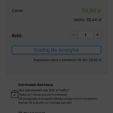
39,90
zł
Cena:
netto:
32,44
zł
ilość
Ilość:
Sterisol
Akta
Dodaj do koszyka
Liquid
Soap
Najniższa cena z ostatnich 30 dni:
39,90
zł
700ml
Darmowa dostawa
dla zamówień od 300 zł netto*
*Dotyczy 1 sztuki paczki kurierskiej
(W przypadku transportu Medycznego koszt transportu
wynosi 16 zł brutto za 1 sztukę paczki)