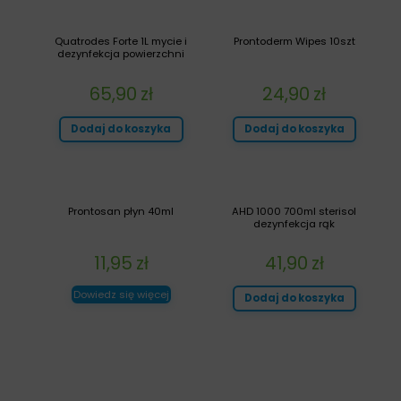
Quatrodes Forte 1L mycie i
Prontoderm Wipes 10szt
dezynfekcja powierzchni
65,90
zł
24,90
zł
Dodaj do koszyka
Dodaj do koszyka
Prontosan płyn 40ml
AHD 1000 700ml sterisol
dezynfekcja rąk
11,95
zł
41,90
zł
Dowiedz się więcej
Dodaj do koszyka