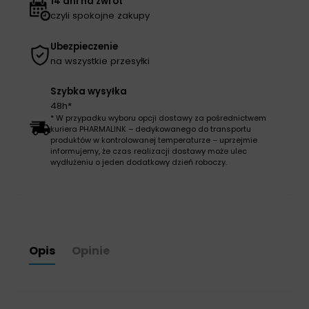
14 dni na zwrot
czyli spokojne zakupy
Ubezpieczenie
na wszystkie przesyłki
Szybka wysyłka
48h*
* W przypadku wyboru opcji dostawy za pośrednictwem
kuriera PHARMALINK – dedykowanego do transportu
produktów w kontrolowanej temperaturze – uprzejmie
informujemy, że czas realizacji dostawy może ulec
wydłużeniu o jeden dodatkowy dzień roboczy.
Opis
Opinie