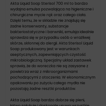
Akta Liquid Soap Sterisol 700 ml to bardzo
wydajna emulsa pozwalająca na higieniczne i
chirurgiczne mycie rąk oraz całego ciała.
Dzięki temu, że w składzie nie znajdują się
żadne konserwanty, substancje
bakteriostatyczne i barwniki, emulsja idealnie
sprawdza się w przypadku osób o wrażliwej
skórze, skłonnej do alergii. Akta Sterisol Liquid
Soap produkowany jest w warunkach
aseptycznych, zapewniających czystość
mikrobiologiczną. Specjalny układ zastawek
sprawia, że do woreczka nie są zasysane z
powietrza wraz z mikroorganizmami
pochodzącymi z otoczenia. W ekonomicznym
opakowaniu po zużyciu całego mydła nie
pozostają żadne resztki produktów.
Akta Liquid Soap bardzo dobrze się pieni,
łatwo spłukuje i doskonale usuwa wszystkie