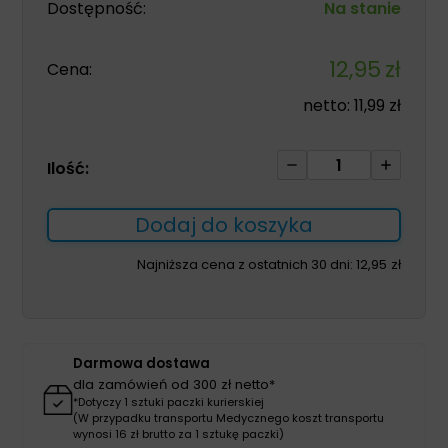
Dostępność:
Na stanie
12,95
zł
Cena:
netto:
11,99
zł
ilość
Ilość:
Gaziki
do
Dodaj do koszyka
dezynfekcji
skóry
Najniższa cena z ostatnich 30 dni:
12,95
zł
15cm*11cm
50szt
Darmowa dostawa
dla zamówień od 300 zł netto*
*Dotyczy 1 sztuki paczki kurierskiej
(W przypadku transportu Medycznego koszt transportu
wynosi 16 zł brutto za 1 sztukę paczki)