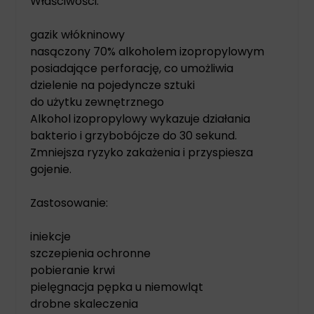
Właściwości:
gazik włókninowy
nasączony 70% alkoholem izopropylowym
posiadające perforację, co umożliwia
dzielenie na pojedyncze sztuki
do użytku zewnętrznego
Alkohol izopropylowy wykazuje działania
bakterio i grzybobójcze do 30 sekund.
Zmniejsza ryzyko zakażenia i przyspiesza
gojenie.
Zastosowanie:
iniekcje
szczepienia ochronne
pobieranie krwi
pielęgnacja pępka u niemowląt
drobne skaleczenia