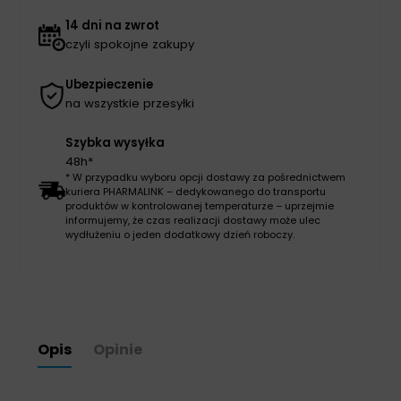
14 dni na zwrot
czyli spokojne zakupy
Ubezpieczenie
na wszystkie przesyłki
Szybka wysyłka
48h*
* W przypadku wyboru opcji dostawy za pośrednictwem
kuriera PHARMALINK – dedykowanego do transportu
produktów w kontrolowanej temperaturze – uprzejmie
informujemy, że czas realizacji dostawy może ulec
wydłużeniu o jeden dodatkowy dzień roboczy.
Opis
Opinie