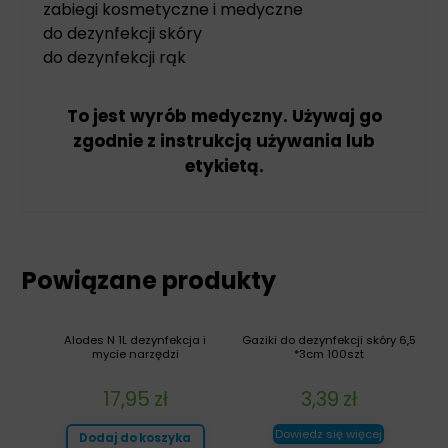
zabiegi kosmetyczne i medyczne
do dezynfekcji skóry
do dezynfekcji rąk
To jest wyrób medyczny. Używaj go
zgodnie z instrukcją używania lub
etykietą.
Powiązane produkty
Alodes N 1L dezynfekcja i
Gaziki do dezynfekcji skóry 6,5
mycie narzędzi
*3cm 100szt
17,95
zł
3,39
zł
Dowiedz się więcej
Dodaj do koszyka