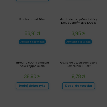
Prontosan żel 30ml
Gaziki do dezynfekcji skóry
DUO sucho/mokre 100szt
56,91
zł
3,95
zł
Dowiedz się więcej
Dowiedz się więcej
TrixoLind 500ml emulsja
Gaziki do dezynfekcji skóry
nawilżająca skórę
6cm*10cm 100szt
38,90
zł
9,78
zł
Dodaj do koszyka
Dodaj do koszyka