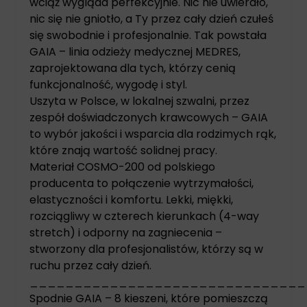
wciąż wygląda perfekcyjnie. Nic nie uwierało,
nic się nie gniotło, a Ty przez cały dzień czułeś
się swobodnie i profesjonalnie. Tak powstała
GAIA – linia odzieży medycznej MEDRES,
zaprojektowana dla tych, którzy cenią
funkcjonalność, wygodę i styl.
Uszyta w Polsce, w lokalnej szwalni, przez
zespół doświadczonych krawcowych – GAIA
to wybór jakości i wsparcia dla rodzimych rąk,
które znają wartość solidnej pracy.
Materiał COSMO-200 od polskiego
producenta to połączenie wytrzymałości,
elastyczności i komfortu. Lekki, miękki,
rozciągliwy w czterech kierunkach (4-way
stretch) i odporny na zagniecenia –
stworzony dla profesjonalistów, którzy są w
ruchu przez cały dzień.
_______________________________
Spodnie GAIA – 8 kieszeni, które pomieszczą