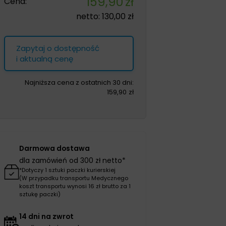
159,90
zł
Cena:
netto:
130,00
zł
Zapytaj o dostępność
i aktualną cenę
Najniższa cena z ostatnich 30 dni:
159,90
zł
Darmowa dostawa
dla zamówień od 300 zł netto*
*Dotyczy 1 sztuki paczki kurierskiej
(W przypadku transportu Medycznego
koszt transportu wynosi 16 zł brutto za 1
sztukę paczki)
14 dni na zwrot