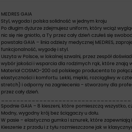
MEDRES GAIA
Styl, wygoda i polska solidność w jednym kroju
Po długim dyżurze zdejmujesz uniform, który wciąż wygląd
nic się nie gniotło, a Ty przez cały dzień czułeś się swobod
powstała GAIA – linia odzieży medycznej MEDRES, zaproj
funkcjonalność, wygodę i styl.
Uszyta w Polsce, w lokalnej szwalni, przez zespół dośw
wybór jakości i wsparcia dla rodzimych rąk, które znają 
Materiał COSMO-200 od polskiego producenta to połącz
elastyczności i komfortu. Lekki, miękki, rozciągliwy w c
stretch) i odporny na zagniecenia – stworzony dla profe
przez cały dzień.
__________________________________
Spodnie GAIA – 8 kieszeni, które pomieszczą wszystko, 
Modny, wygodny krój bez ściągaczy u dołu.
W pasie – elastyczna gumka i sznurek, które zapewniają
Kieszenie z przodu i z tyłu rozmieszczone jak w klasyczn