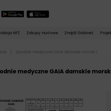
Wyszukiwarka
produktów
ndacja NFZ
Zakupy Hurtowe
Znajdź Gabinet
Proje
czne
/
Spodnie medyczne GAIA damskie morski L
odnie medyczne GAIA damskie morski