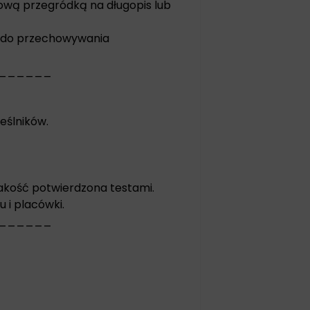
ową przegródką na długopis lub
ne do przechowywania
______
eślników.
jakość potwierdzona testami.
 i placówki.
______