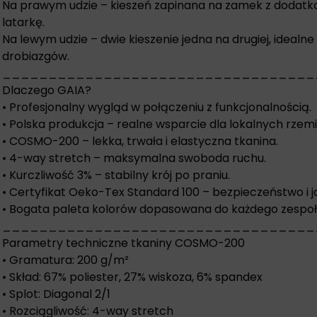
Na prawym udzie – kieszeń zapinana na zamek z dodatk
latarkę.
Na lewym udzie – dwie kieszenie jedna na drugiej, ideal
drobiazgów.
__________________________________
Dlaczego GAIA?
• Profesjonalny wygląd w połączeniu z funkcjonalnością.
• Polska produkcja – realne wsparcie dla lokalnych rzemi
• COSMO-200 – lekka, trwała i elastyczna tkanina.
• 4-way stretch – maksymalna swoboda ruchu.
• Kurczliwość 3% – stabilny krój po praniu.
• Certyfikat Oeko-Tex Standard 100 – bezpieczeństwo i 
• Bogata paleta kolorów dopasowana do każdego zespołu
__________________________________
Parametry techniczne tkaniny COSMO-200
• Gramatura: 200 g/m²
• Skład: 67% poliester, 27% wiskoza, 6% spandex
• Splot: Diagonal 2/1
• Rozciągliwość: 4-way stretch