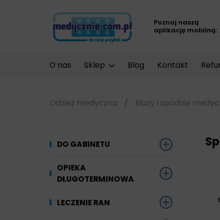
Poznaj naszą
aplikację mobilną:
O nas
Sklep
Blog
Kontakt
Refu
Odzież medyczna
/
Bluzy i spodnie medy
Sp
DO GABINETU
Dezynfekcja
OPIEKA
DŁUGOTERMINOWA
Narzędzi i sprzętu
Ginekologia
Materiały chłonne
LECZENIE RAN
Powierzchni
Kompresjoterapia