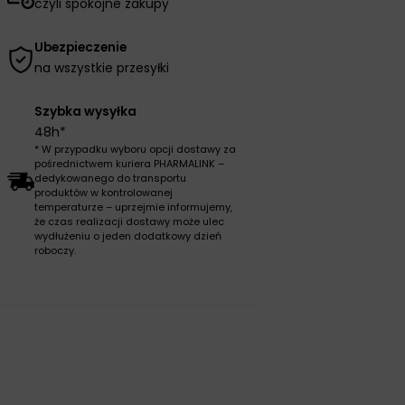
czyli spokojne zakupy
Ubezpieczenie
na wszystkie przesyłki
Szybka wysyłka
48h*
* W przypadku wyboru opcji dostawy za
pośrednictwem kuriera PHARMALINK –
dedykowanego do transportu
produktów w kontrolowanej
temperaturze – uprzejmie informujemy,
że czas realizacji dostawy może ulec
wydłużeniu o jeden dodatkowy dzień
roboczy.