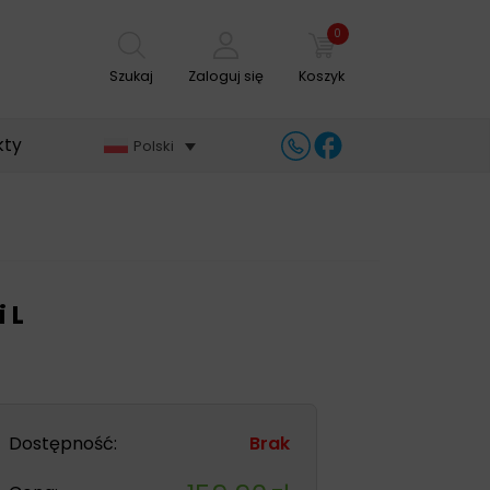
0
Szukaj
Zaloguj się
Koszyk
kty
Polski
 L
Dostępność:
Brak