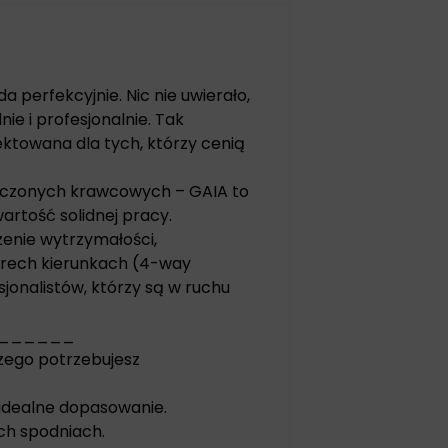
a perfekcyjnie. Nic nie uwierało,
nie i profesjonalnie. Tak
ektowana dla tych, którzy cenią
iadczonych krawcowych – GAIA to
wartość solidnej pracy.
enie wytrzymałości,
zterech kierunkach (4-way
sjonalistów, którzy są w ruchu
______
czego potrzebujesz
 idealne dopasowanie.
ych spodniach.