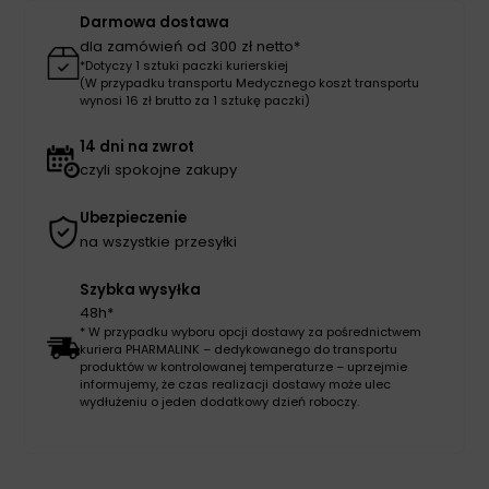
Darmowa dostawa
dla zamówień od 300 zł netto*
*Dotyczy 1 sztuki paczki kurierskiej
(W przypadku transportu Medycznego koszt transportu
wynosi 16 zł brutto za 1 sztukę paczki)
14 dni na zwrot
czyli spokojne zakupy
Ubezpieczenie
na wszystkie przesyłki
Szybka wysyłka
48h*
* W przypadku wyboru opcji dostawy za pośrednictwem
kuriera PHARMALINK – dedykowanego do transportu
produktów w kontrolowanej temperaturze – uprzejmie
informujemy, że czas realizacji dostawy może ulec
wydłużeniu o jeden dodatkowy dzień roboczy.