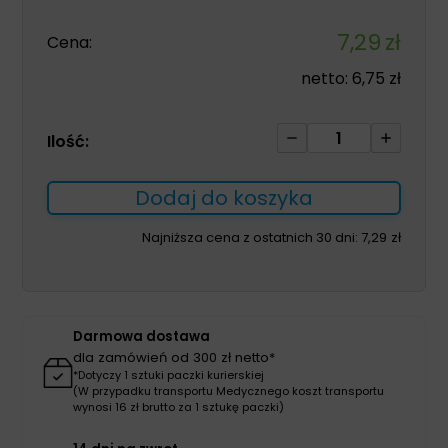
7,29
zł
Cena:
netto:
6,75
zł
ilość
Ilość:
Sól
fizjologiczna
Dodaj do koszyka
NaCL
0,9%
Najniższa cena z ostatnich 30 dni:
7,29
zł
250ml
Ecolav
Darmowa dostawa
dla zamówień od 300 zł netto*
*Dotyczy 1 sztuki paczki kurierskiej
(W przypadku transportu Medycznego koszt transportu
wynosi 16 zł brutto za 1 sztukę paczki)