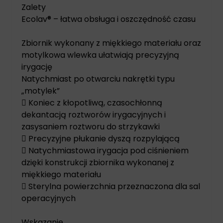
Zalety
Ecolav® – łatwa obsługa i oszczędność czasu
Zbiornik wykonany z miękkiego materiału oraz
motylkowa wlewka ułatwiają precyzyjną
irygację
Natychmiast po otwarciu nakrętki typu
„motylek”
 Koniec z kłopotliwą, czasochłonną
dekantacją roztworów irygacyjnych i
zasysaniem roztworu do strzykawki
 Precyzyjne płukanie dyszą rozpylającą
 Natychmiastowa irygacja pod ciśnieniem
dzięki konstrukcji zbiornika wykonanej z
miękkiego materiału
 Sterylna powierzchnia przeznaczona dla sal
operacyjnych
Wskazanie