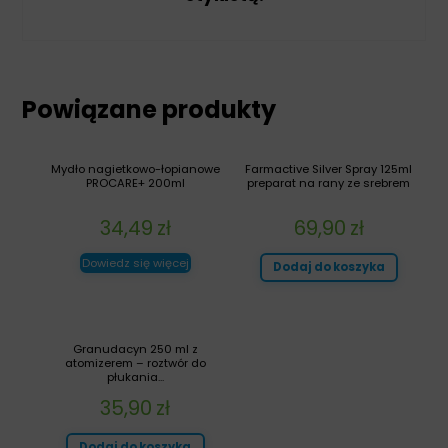
Powiązane produkty
Mydło nagietkowo-łopianowe
Farmactive Silver Spray 125ml
PROCARE+ 200ml
preparat na rany ze srebrem
34,49
zł
69,90
zł
Dowiedz się więcej
Dodaj do koszyka
Granudacyn 250 ml z
atomizerem – roztwór do
płukania...
35,90
zł
Dodaj do koszyka