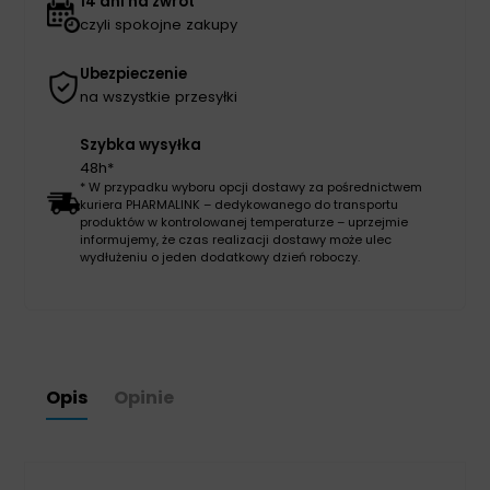
14 dni na zwrot
czyli spokojne zakupy
Ubezpieczenie
na wszystkie przesyłki
Szybka wysyłka
48h*
* W przypadku wyboru opcji dostawy za pośrednictwem
kuriera PHARMALINK – dedykowanego do transportu
produktów w kontrolowanej temperaturze – uprzejmie
informujemy, że czas realizacji dostawy może ulec
wydłużeniu o jeden dodatkowy dzień roboczy.
Opis
Opinie