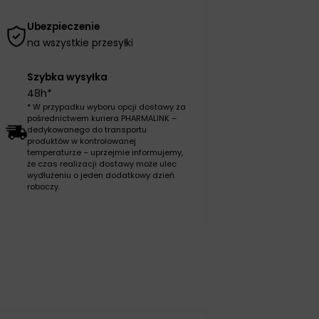
Ubezpieczenie
na wszystkie przesyłki
Szybka wysyłka
48h*
* W przypadku wyboru opcji dostawy za
pośrednictwem kuriera PHARMALINK –
dedykowanego do transportu
produktów w kontrolowanej
temperaturze – uprzejmie informujemy,
że czas realizacji dostawy może ulec
wydłużeniu o jeden dodatkowy dzień
roboczy.