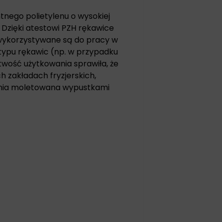
tnego polietylenu o wysokiej
 Dzięki atestowi PZH rękawice
wykorzystywane są do pracy w
typu rękawic (np. w przypadku
atwość użytkowania sprawiła, że
h zakładach fryzjerskich,
hnia moletowana wypustkami