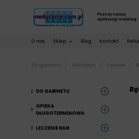
Poznaj naszą
aplikację mobilną:
O nas
Sklep
Blog
Kontakt
Refu
Do gabinetu
/
Rękawice
/
Foliowe
/
R
Rę
DO GABINETU
Dezynfekcja
OPIEKA
DŁUGOTERMINOWA
Narzędzi i sprzętu
Ginekologia
Materiały chłonne
LECZENIE RAN
Powierzchni
Kompresjoterapia