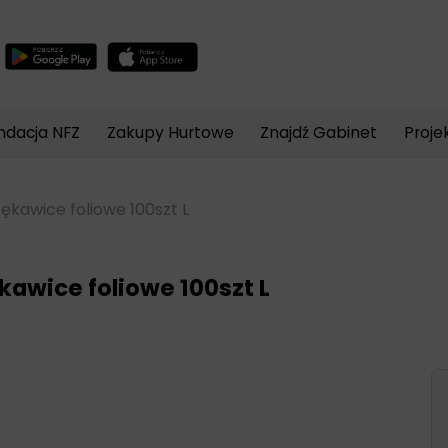
Wyszukiwarka
produktów
ndacja NFZ
Zakupy Hurtowe
Znajdź Gabinet
Proje
ękawice foliowe 100szt L
kawice foliowe 100szt L