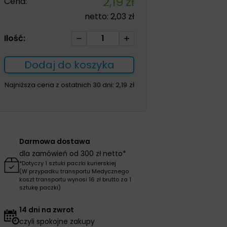
2,19
zł
Cena:
netto:
2,03
zł
ilość
Ilość:
Rękawice
foliowe
Dodaj do koszyka
100szt
L
Najniższa cena z ostatnich 30 dni:
2,19
zł
Darmowa dostawa
dla zamówień od 300 zł netto*
*Dotyczy 1 sztuki paczki kurierskiej
(W przypadku transportu Medycznego
koszt transportu wynosi 16 zł brutto za 1
sztukę paczki)
14 dni na zwrot
czyli spokojne zakupy