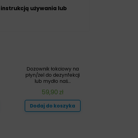
 instrukcją używania lub
i
Dozownik łokciowy na
płyn/żel do dezynfekcji
lub mydło naś...
59,90
zł
Dodaj do koszyka