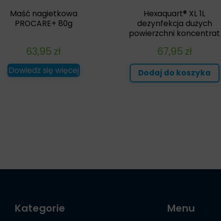
Maść nagietkowa
Hexaquart® XL 1L
PROCARE+ 80g
dezynfekcja dużych
powierzchni koncentrat
63,95
zł
67,95
zł
Dowiedz się więcej
Dodaj do koszyka
Kategorie
Menu