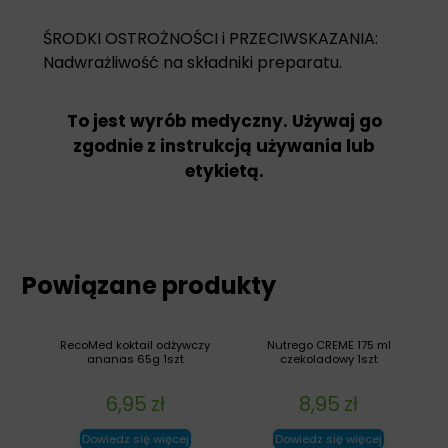
ŚRODKI OSTROŻNOŚCI i PRZECIWSKAZANIA:
Nadwrażliwość na składniki preparatu.
To jest wyrób medyczny. Używaj go
zgodnie z instrukcją używania lub
etykietą.
Powiązane produkty
RecoMed koktail odżywczy
Nutrego CREME 175 ml
ananas 65g 1szt
czekoladowy 1szt
6,95
zł
8,95
zł
Dowiedz się więcej
Dowiedz się więcej