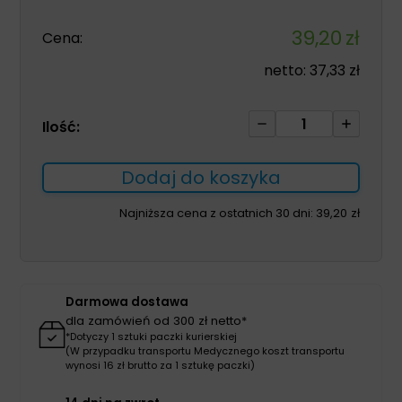
39,20
zł
Cena:
netto:
37,33
zł
ilość
Ilość:
RecoMed
SKIN
Dodaj do koszyka
25g
x
Najniższa cena z ostatnich 30 dni:
39,20
zł
10szt
Darmowa dostawa
dla zamówień od 300 zł netto*
*Dotyczy 1 sztuki paczki kurierskiej
(W przypadku transportu Medycznego koszt transportu
wynosi 16 zł brutto za 1 sztukę paczki)