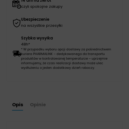
14 dni na zwrot
czyli spokojne zakupy
Ubezpieczenie
na wszystkie przesyłki
Szybka wysyłka
48h*
* W przypadku wyboru opcji dostawy za pośrednictwem
kuriera PHARMALINK – dedykowanego do transportu
produktów w kontrolowanej temperaturze – uprzejmie
informujemy, że czas realizacji dostawy może ulec
wydłużeniu o jeden dodatkowy dzień roboczy.
Opis
Opinie