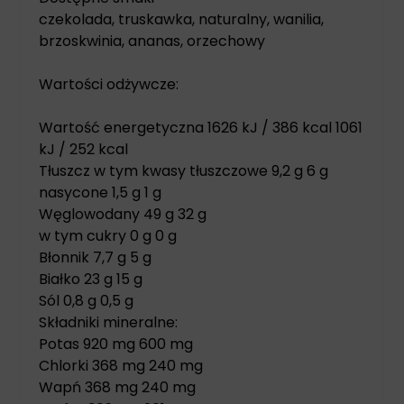
czekolada, truskawka, naturalny, wanilia,
brzoskwinia, ananas, orzechowy
Wartości odżywcze:
Wartość energetyczna 1626 kJ / 386 kcal 1061
kJ / 252 kcal
Tłuszcz w tym kwasy tłuszczowe 9,2 g 6 g
nasycone 1,5 g 1 g
Węglowodany 49 g 32 g
w tym cukry 0 g 0 g
Błonnik 7,7 g 5 g
Białko 23 g 15 g
Sól 0,8 g 0,5 g
Składniki mineralne:
Potas 920 mg 600 mg
Chlorki 368 mg 240 mg
Wapń 368 mg 240 mg