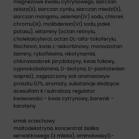
magnezowe kwasu cytrynowego, siarczan
żelaza(II), siarczan cynku, siarczan miedzi(II),
siarczan manganu, selenian(IV) sodu, chlorek
chromu(III), molibdenian(VI) sodu, jodek
potasu), witaminy (octan retinylu,
cholekalcyferol, octan DL-alfa-tokoferylu,
filochinon, kwas L-askorbinowy, monoazotan
tiaminy, ryboflawina, nikotynamid,
chlorowodorek pirydoksyny, kwas foliowy,
cyjanokobalamina, D-biotyna, D-pantotenian
wapnia), zagęszczony sok ananasowyw
proszku 0,1%, aromaty, substancje słodzące:
acesulfam K i sukraloza; regulator
kwasowości – kwas cytrynowy, barwnik –
karoteny.
smak orzechowy
maltodekstryna, koncentrat białka
serwatkowego (z mleka), aminokwasy(L-