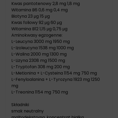
Kwas pantotenowy 2,8 mg 1,8 mg
Witamina B6 0,6 mg 0,4 mg
Biotyna 23 μg 15 μg
Kwas foliowy 92 μg 60 μg
Witamina B12 1,15 μg 0,75 μg
Aminokwasy egzogenne:
L-Leucyna 3000 mg 1950 mg
L-Izoleucyna 1538 mg 1000 mg
L-Walina 2000 mg 1300 mg
L-Lizyna 2308 mg 1500 mg
L-Tryptofan 308 mg 200 mg
L-Metionina + L-Cysteina 1154 mg 750 mg
L-Fenyloalanina + L-Tyrozyna 1923 mg 1250
mg
L-Treonina 1154 mg 750 mg
Składniki
smak neutralny
maltodekstryna, koncentrat białka