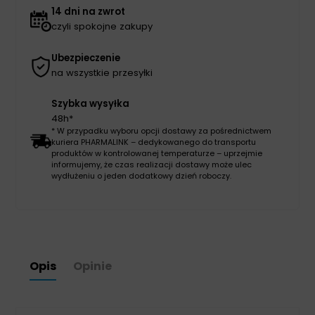
14 dni na zwrot
czyli spokojne zakupy
Ubezpieczenie
na wszystkie przesyłki
Szybka wysyłka
48h*
* W przypadku wyboru opcji dostawy za pośrednictwem
kuriera PHARMALINK – dedykowanego do transportu
produktów w kontrolowanej temperaturze – uprzejmie
informujemy, że czas realizacji dostawy może ulec
wydłużeniu o jeden dodatkowy dzień roboczy.
Opis
Opinie