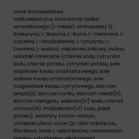
smak brzoskwiniowy
maltodekstryna, koncentrat białka
serwatkowego (z mleka), aminokwasy (L-
izoleucyna, L-leucyna, L-lizyna, L-metionina, L-
cysteina, L-fenyloalanina, L-tyrozyna, L-
treonina, L-walina), olej słonecznikowy, inulina,
składniki mineralne (chlorek sodu, cytrynian
sodu, chlorek potasu, cytrynian potasu, sole
wapniowe kwasu ortofosforowego, sole
sodowe kwasu ortofosforowego, sole
magnezowe kwasu cytrynowego, siarczan
żelaza(II), siarczan cynku, siarczan miedzi(II),
siarczan manganu, selenian(IV) sodu, chlorek
chromu(III), molibdenian(VI) sodu, jodek
potasu), witaminy (octan retinylu,
cholekalcyferol, octan DL-alfa-tokoferylu,
filochinon, kwas L-askorbinowy, monoazotan
tiaminy, ryboflawina, nikotynamid,