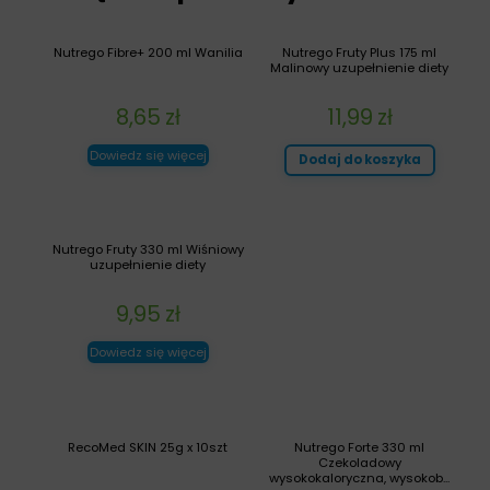
Nutrego Fibre+ 200 ml Wanilia
Nutrego Fruty Plus 175 ml
Malinowy uzupełnienie diety
8,65
zł
11,99
zł
Dowiedz się więcej
Dodaj do koszyka
Nutrego Fruty 330 ml Wiśniowy
uzupełnienie diety
9,95
zł
Dowiedz się więcej
RecoMed SKIN 25g x 10szt
Nutrego Forte 330 ml
Czekoladowy
wysokokaloryczna, wysokob...