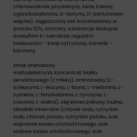
chlorowodorek pirydoksyny, kwas foliowy,
cyjanokobalamina, D-biotyna, D-pantotenian
wapnia), zagęszczony sok brzoskwiniowy w
proszku 0,1%, aromaty, substancje słodzące:
acesulfam K i sukraloza; regulator
kwasowości – kwas cytrynowy, barwnik –
karoteny.
smak ananasowy
maltodekstryna, koncentrat białka
serwatkowego (z mleka), aminokwasy (L-
izoleucyna, L-leucyna, L-lizyna, L-metionina, L-
cysteina, L-fenyloalanina, L-tyrozyna, L-
treonina, L-walina), olej słonecznikowy, inulina,
składniki mineralne (chlorek sodu, cytrynian
sodu, chlorek potasu, cytrynian potasu, sole
wapniowe kwasu ortofosforowego, sole
sodowe kwasu ortofosforowego, sole