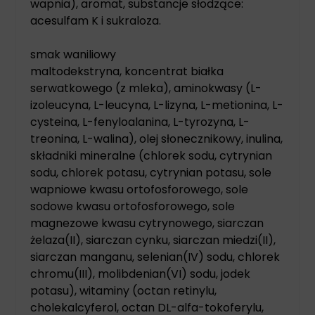
wapnia), aromat, substancje słodzące:
acesulfam K i sukraloza.
smak waniliowy
maltodekstryna, koncentrat białka
serwatkowego (z mleka), aminokwasy (L-
izoleucyna, L-leucyna, L-lizyna, L-metionina, L-
cysteina, L-fenyloalanina, L-tyrozyna, L-
treonina, L-walina), olej słonecznikowy, inulina,
składniki mineralne (chlorek sodu, cytrynian
sodu, chlorek potasu, cytrynian potasu, sole
wapniowe kwasu ortofosforowego, sole
sodowe kwasu ortofosforowego, sole
magnezowe kwasu cytrynowego, siarczan
żelaza(II), siarczan cynku, siarczan miedzi(II),
siarczan manganu, selenian(IV) sodu, chlorek
chromu(III), molibdenian(VI) sodu, jodek
potasu), witaminy (octan retinylu,
cholekalcyferol, octan DL-alfa-tokoferylu,