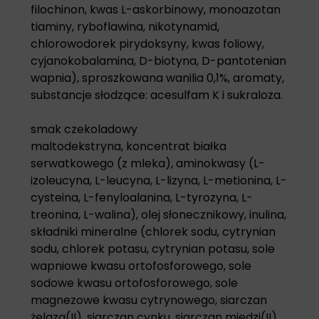
filochinon, kwas L-askorbinowy, monoazotan
tiaminy, ryboflawina, nikotynamid,
chlorowodorek pirydoksyny, kwas foliowy,
cyjanokobalamina, D-biotyna, D-pantotenian
wapnia), sproszkowana wanilia 0,1%, aromaty,
substancje słodzące: acesulfam K i sukraloza.
smak czekoladowy
maltodekstryna, koncentrat białka
serwatkowego (z mleka), aminokwasy (L-
izoleucyna, L-leucyna, L-lizyna, L-metionina, L-
cysteina, L-fenyloalanina, L-tyrozyna, L-
treonina, L-walina), olej słonecznikowy, inulina,
składniki mineralne (chlorek sodu, cytrynian
sodu, chlorek potasu, cytrynian potasu, sole
wapniowe kwasu ortofosforowego, sole
sodowe kwasu ortofosforowego, sole
magnezowe kwasu cytrynowego, siarczan
żelaza(II), siarczan cynku, siarczan miedzi(II),