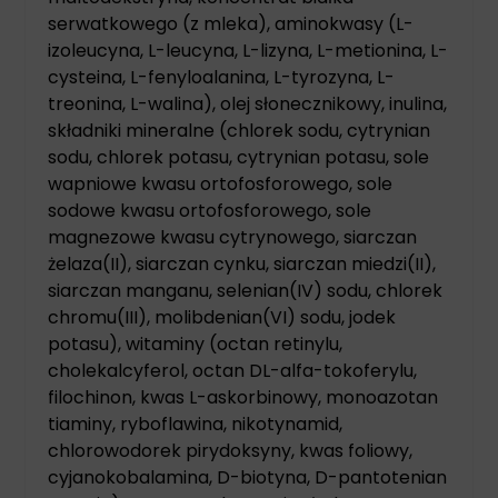
serwatkowego (z mleka), aminokwasy (L-
izoleucyna, L-leucyna, L-lizyna, L-metionina, L-
cysteina, L-fenyloalanina, L-tyrozyna, L-
treonina, L-walina), olej słonecznikowy, inulina,
składniki mineralne (chlorek sodu, cytrynian
sodu, chlorek potasu, cytrynian potasu, sole
wapniowe kwasu ortofosforowego, sole
sodowe kwasu ortofosforowego, sole
magnezowe kwasu cytrynowego, siarczan
żelaza(II), siarczan cynku, siarczan miedzi(II),
siarczan manganu, selenian(IV) sodu, chlorek
chromu(III), molibdenian(VI) sodu, jodek
potasu), witaminy (octan retinylu,
cholekalcyferol, octan DL-alfa-tokoferylu,
filochinon, kwas L-askorbinowy, monoazotan
tiaminy, ryboflawina, nikotynamid,
chlorowodorek pirydoksyny, kwas foliowy,
cyjanokobalamina, D-biotyna, D-pantotenian