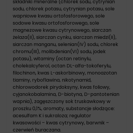
składniki mineralne (chlorek sodu, cytrynian
sodu, chlorek potasu, cytrynian potasu, sole
wapniowe kwasu ortofosforowego, sole
sodowe kwasu ortofosforowego, sole
magnezowe kwasu cytrynowego, siarczan
żelaza(II), siarczan cynku, siarczan miedzi(II),
siarczan manganu, selenian(IV) sodu, chlorek
chromu(III), molibdenian(VI) sodu, jodek
potasu), witaminy (octan retinylu,
cholekalcyferol, octan DL-alfa-tokoferylu,
filochinon, kwas L-askorbinowy, monoazotan
tiaminy, ryboflawina, nikotynamid,
chlorowodorek pirydoksyny, kwas foliowy,
cyjanokobalamina, D-biotyna, D-pantotenian
wapnia), zagęszczony sok truskawkowy w
proszku 0,1%, aromaty, substancje słodzące:
acesulfam K i sukraloza; regulator
kwasowości – kwas cytrynowy, barwnik –
czerwień buraczana.