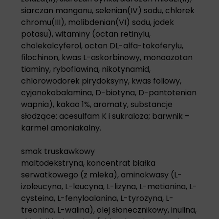
siarczan manganu, selenian(IV) sodu, chlorek
chromu(III), molibdenian(VI) sodu, jodek
potasu), witaminy (octan retinylu,
cholekalcyferol, octan DL-alfa-tokoferylu,
filochinon, kwas L-askorbinowy, monoazotan
tiaminy, ryboflawina, nikotynamid,
chlorowodorek pirydoksyny, kwas foliowy,
cyjanokobalamina, D-biotyna, D-pantotenian
wapnia), kakao 1%, aromaty, substancje
słodzące: acesulfam K i sukraloza; barwnik –
karmel amoniakalny.
smak truskawkowy
maltodekstryna, koncentrat białka
serwatkowego (z mleka), aminokwasy (L-
izoleucyna, L-leucyna, L-lizyna, L-metionina, L-
cysteina, L-fenyloalanina, L-tyrozyna, L-
treonina, L-walina), olej słonecznikowy, inulina,