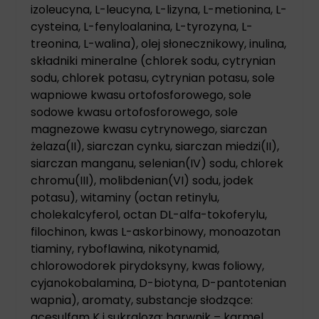
izoleucyna, L-leucyna, L-lizyna, L-metionina, L-
cysteina, L-fenyloalanina, L-tyrozyna, L-
treonina, L-walina), olej słonecznikowy, inulina,
składniki mineralne (chlorek sodu, cytrynian
sodu, chlorek potasu, cytrynian potasu, sole
wapniowe kwasu ortofosforowego, sole
sodowe kwasu ortofosforowego, sole
magnezowe kwasu cytrynowego, siarczan
żelaza(II), siarczan cynku, siarczan miedzi(II),
siarczan manganu, selenian(IV) sodu, chlorek
chromu(III), molibdenian(VI) sodu, jodek
potasu), witaminy (octan retinylu,
cholekalcyferol, octan DL-alfa-tokoferylu,
filochinon, kwas L-askorbinowy, monoazotan
tiaminy, ryboflawina, nikotynamid,
chlorowodorek pirydoksyny, kwas foliowy,
cyjanokobalamina, D-biotyna, D-pantotenian
wapnia), aromaty, substancje słodzące:
acesulfam K i sukraloza; barwnik – karmel