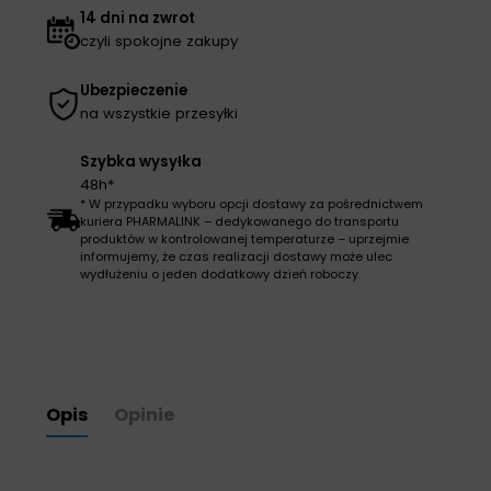
14 dni na zwrot
czyli spokojne zakupy
Ubezpieczenie
na wszystkie przesyłki
Szybka wysyłka
48h*
* W przypadku wyboru opcji dostawy za pośrednictwem
kuriera PHARMALINK – dedykowanego do transportu
produktów w kontrolowanej temperaturze – uprzejmie
informujemy, że czas realizacji dostawy może ulec
wydłużeniu o jeden dodatkowy dzień roboczy.
Opis
Opinie