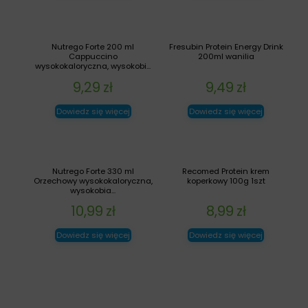
Nutrego Forte 200 ml
Fresubin Protein Energy Drink
Cappuccino
200ml wanilia
wysokokaloryczna, wysokobi...
9,29
zł
9,49
zł
Dowiedz się więcej
Dowiedz się więcej
Nutrego Forte 330 ml
Recomed Protein krem
Orzechowy wysokokaloryczna,
koperkowy 100g 1szt
wysokobia...
10,99
zł
8,99
zł
Dowiedz się więcej
Dowiedz się więcej