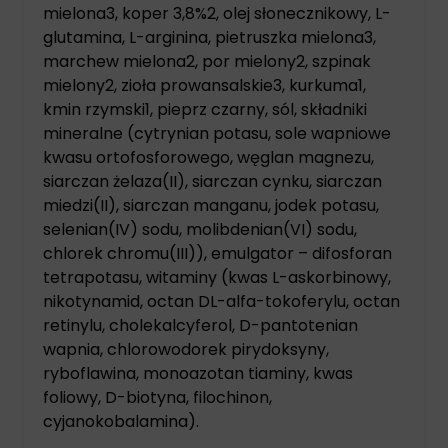
mielona3, koper 3,8%2, olej słonecznikowy, L-
glutamina, L-arginina, pietruszka mielona3,
marchew mielona2, por mielony2, szpinak
mielony2, zioła prowansalskie3, kurkuma1,
kmin rzymski1, pieprz czarny, sól, składniki
mineralne (cytrynian potasu, sole wapniowe
kwasu ortofosforowego, węglan magnezu,
siarczan żelaza(II), siarczan cynku, siarczan
miedzi(II), siarczan manganu, jodek potasu,
selenian(IV) sodu, molibdenian(VI) sodu,
chlorek chromu(III)), emulgator – difosforan
tetrapotasu, witaminy (kwas L-askorbinowy,
nikotynamid, octan DL-alfa-tokoferylu, octan
retinylu, cholekalcyferol, D-pantotenian
wapnia, chlorowodorek pirydoksyny,
ryboflawina, monoazotan tiaminy, kwas
foliowy, D-biotyna, filochinon,
cyjanokobalamina).