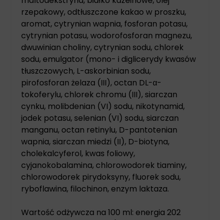
maltodekstryna, białko kazeinowe, olej
rzepakowy, odtłuszczone kakao w proszku,
aromat, cytrynian wapnia, fosforan potasu,
cytrynian potasu, wodorofosforan magnezu,
dwuwinian choliny, cytrynian sodu, chlorek
sodu, emulgator (mono- i diglicerydy kwasów
tłuszczowych, L-askorbinian sodu,
pirofosforan żelaza (III), octan DL-α-
tokoferylu, chlorek chromu (III), siarczan
cynku, molibdenian (VI) sodu, nikotynamid,
jodek potasu, selenian (VI) sodu, siarczan
manganu, octan retinylu, D-pantotenian
wapnia, siarczan miedzi (II), D-biotyna,
cholekalcyferol, kwas foliowy,
cyjanokobalamina, chlorowodorek tiaminy,
chlorowodorek pirydoksyny, fluorek sodu,
ryboflawina, filochinon, enzym laktaza.
Wartość odżywcza na 100 ml: energia 202