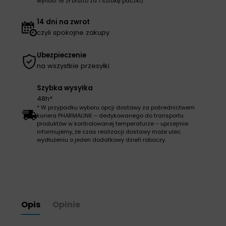
wynosi 16 zł brutto za 1 sztukę paczki)
14 dni na zwrot
czyli spokojne zakupy
Ubezpieczenie
na wszystkie przesyłki
Szybka wysyłka
48h*
* W przypadku wyboru opcji dostawy za pośrednictwem
kuriera PHARMALINK – dedykowanego do transportu
produktów w kontrolowanej temperaturze – uprzejmie
informujemy, że czas realizacji dostawy może ulec
wydłużeniu o jeden dodatkowy dzień roboczy.
Opis
Opinie