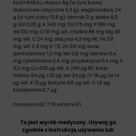
kcal=849 kJ; tłuszcz 8g (w tym kwasy
tłuszczowe nasycone 5,3 g); węglowodany 24
g (w tym cukry 15,8 g); błonnik 0 g; białko 8,5
g; Sól 0,25 g; K 240 mg; Ca 175 mg; P 160 mg;
Na 100 mg; Cl 91 mg; wit. cholina 88 mg; Mg 33
mg; wit. C 24 mg; niacyna 4,3 mg NE; Fe 3,8
mg; wit. E 3 mg α-TE; Zn 2,9 mg; kwas
pantotenowy 1,3 mg; Mn 0,8 mg; tiamina 0,4
mg; ryboflawina 0,4 mg; pirydoksyna 0,4 mg; F
0,2 mg; Cu 420 μg; wit. A 240 μg RE; kwas
foliowy 64 μg; I 32 μg; Mo 24 μg; Cr 16 μg; Se 14
μg; wit. K 13 μg; biotyna 9,6 μg; wit. D 1,8 μg;
kobalamina 0,7 μg.
Osmolarność 778 mOsmol/l.
To jest wyrób medyczny. Używaj go
zgodnie z instrukcją używania lub