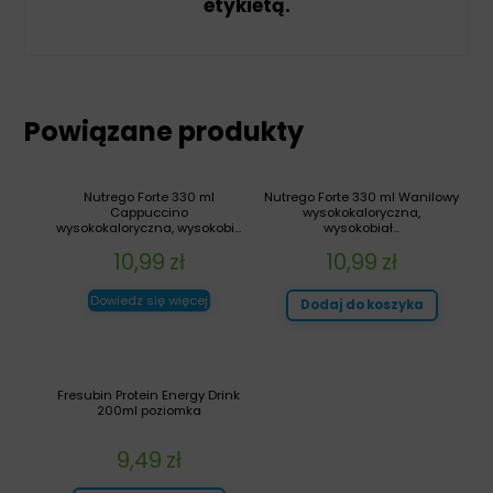
etykietą.
Powiązane produkty
Nutrego Forte 330 ml
Nutrego Forte 330 ml Wanilowy
Cappuccino
wysokokaloryczna,
wysokokaloryczna, wysokobi...
wysokobiał...
10,99
zł
10,99
zł
Dowiedz się więcej
Dodaj do koszyka
Fresubin Protein Energy Drink
200ml poziomka
9,49
zł