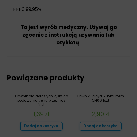
FFP3 99.95%
To jest wyrób medyczny. Używaj go
zgodnie z instrukcją używania lub
etykietą.
Powiązane produkty
Cewnik dla dorosłych 2,0m do
Cewnik Foleya 5-15ml rozm.
podawania tlenu przez nos
CH06 1szt
1szt
1,39
zł
2,90
zł
Dodaj do koszyka
Dodaj do koszyka