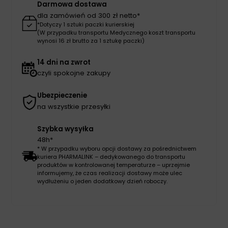
Darmowa dostawa
dla zamówień od 300 zł netto*
*Dotyczy 1 sztuki paczki kurierskiej
(W przypadku transportu Medycznego koszt transportu
wynosi 16 zł brutto za 1 sztukę paczki)
14 dni na zwrot
czyli spokojne zakupy
Ubezpieczenie
na wszystkie przesyłki
Szybka wysyłka
48h*
* W przypadku wyboru opcji dostawy za pośrednictwem
kuriera PHARMALINK – dedykowanego do transportu
produktów w kontrolowanej temperaturze – uprzejmie
informujemy, że czas realizacji dostawy może ulec
wydłużeniu o jeden dodatkowy dzień roboczy.