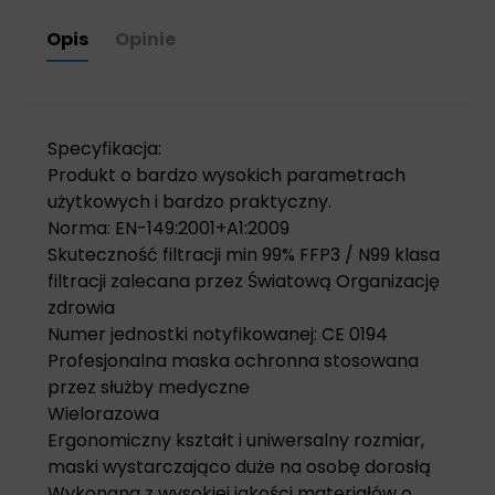
Opis
Opinie
Specyfikacja:
Produkt o bardzo wysokich parametrach
użytkowych i bardzo praktyczny.
Norma: EN-149:2001+A1:2009
Skuteczność filtracji min 99% FFP3 / N99 klasa
filtracji zalecana przez Światową Organizację
zdrowia
Numer jednostki notyfikowanej: CE 0194
Profesjonalna maska ochronna stosowana
przez służby medyczne
Wielorazowa
Ergonomiczny kształt i uniwersalny rozmiar,
maski wystarczająco duże na osobę dorosłą
Wykonana z wysokiej jakości materiałów o