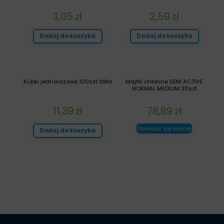
3,05
zł
2,59
zł
Dodaj do koszyka
Dodaj do koszyka
Kubki jednorazowe 100szt żółte
Majtki chłonne SENI ACTIVE
NORMAL MEDIUM 30szt
11,39
zł
78,89
zł
Dowiedz się więcej
Dodaj do koszyka