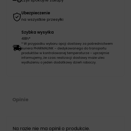
czyli spokojne zakupy
Ubezpieczenie
na wszystkie przesyłki
Szybka wysyłka
48h*
* W przypadku wyboru opcji dostawy za pośrednictwem
kuriera PHARMALINK – dedykowanego do transportu
produktów w kontrolowanej temperaturze – uprzejmie
informujemy, że czas realizacji dostawy może ulec
wydłużeniu o jeden dodatkowy dzień roboczy.
Opinie
Na razie nie ma opinii o produkcie.