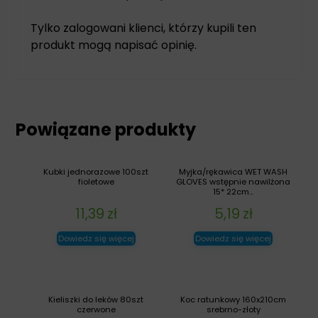
Tylko zalogowani klienci, którzy kupili ten
produkt mogą napisać opinię.
Powiązane produkty
Kubki jednorazowe 100szt
Myjka/rękawica WET WASH
fioletowe
GLOVES wstępnie nawilżona
15* 22cm...
11,39
zł
5,19
zł
Dowiedz się więcej
Dowiedz się więcej
Kieliszki do leków 80szt
Koc ratunkowy 160x210cm
czerwone
srebrno-złoty