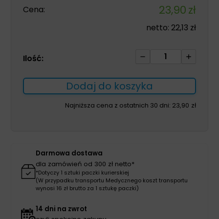
23,90
zł
Cena:
netto:
22,13
zł
ilość
Ilość:
Płytki
do
Dodaj do koszyka
worków
stomijnych
Najniższa cena z ostatnich 30 dni:
23,90
zł
FLEXIMA
3S
Ø
65mm
Darmowa dostawa
(nr
dla zamówień od 300 zł netto*
936615)
*Dotyczy 1 sztuki paczki kurierskiej
(W przypadku transportu Medycznego koszt transportu
wynosi 16 zł brutto za 1 sztukę paczki)
14 dni na zwrot