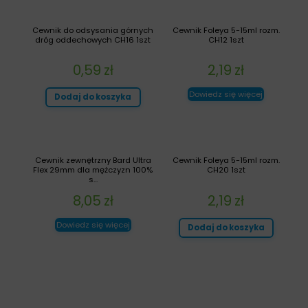
Cewnik do odsysania górnych
Cewnik Foleya 5-15ml rozm.
dróg oddechowych CH16 1szt
CH12 1szt
0,59
zł
2,19
zł
Dowiedz się więcej
Dodaj do koszyka
Cewnik zewnętrzny Bard Ultra
Cewnik Foleya 5-15ml rozm.
Flex 29mm dla mężczyzn 100%
CH20 1szt
s...
8,05
zł
2,19
zł
Dowiedz się więcej
Dodaj do koszyka