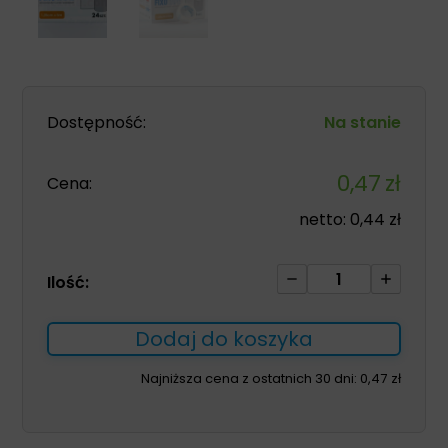
Dostępność:
Na stanie
0,47
zł
Cena:
netto:
0,44
zł
ilość
Ilość:
Plaster
hypoal.
Dodaj do koszyka
włókninowy
FIXOTAPE
Najniższa cena z ostatnich 30 dni:
0,47
zł
1,25cm*5m
1szt