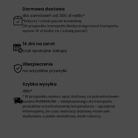
Darmowa dostawa
dla zamówień od 300 zł netto*
*Dotyczy 1 sztuki paczki kurierskiej
(W przypadku transportu Medycznego koszt transportu
wynosi 16 zł brutto za 1 sztukę paczki)
14 dni na zwrot
czyli spokojne zakupy
Ubezpieczenie
na wszystkie przesyłki
Szybka wysyłka
48h*
* W przypadku wyboru opcji dostawy za pośrednictwem
kuriera PHARMALINK – dedykowanego do transportu
produktów w kontrolowanej temperaturze – uprzejmie
informujemy, że czas realizacji dostawy może ulec
wydłużeniu o jeden dodatkowy dzień roboczy.