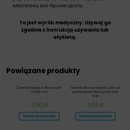
włókninowy jest hipoalergiczny.
To jest wyrób medyczny. Używaj go
zgodnie z instrukcją używania lub
etykietą.
Powiązane produkty
Cewnik Foleya 5-15ml rozm.
Cewnik dla dorosłych 2,0m do
CH06 1szt
podawania tlenu przez nos
1szt
2,90
zł
1,39
zł
Dodaj do koszyka
Dodaj do koszyka