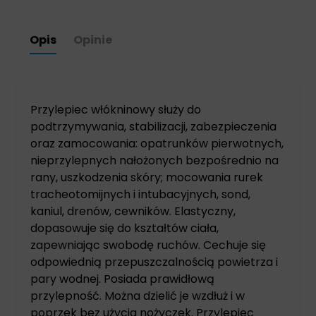
Opis
Opinie
Przylepiec włókninowy służy do
podtrzymywania, stabilizacji, zabezpieczenia
oraz zamocowania: opatrunków pierwotnych,
nieprzylepnych nałożonych bezpośrednio na
rany, uszkodzenia skóry; mocowania rurek
tracheotomijnych i intubacyjnych, sond,
kaniul, drenów, cewników. Elastyczny,
dopasowuje się do kształtów ciała,
zapewniając swobodę ruchów. Cechuje się
odpowiednią przepuszczalnością powietrza i
pary wodnej. Posiada prawidłową
przylepność. Można dzielić je wzdłuż i w
poprzek bez użycia nożyczek. Przylepiec