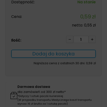
Dostępność:
Na stanie
0,59
zł
Cena:
netto:
0,55
zł
ilość
Ilość:
Cewnik
do
Dodaj do koszyka
odsysania
górnych
Najniższa cena z ostatnich 30 dni:
0,59
zł
dróg
oddechowych
CH18
1szt
Darmowa dostawa
dla zamówień od 300 zł netto*
*Dotyczy 1 sztuki paczki kurierskiej
(W przypadku transportu Medycznego koszt transportu
wynosi 16 zł brutto za 1 sztukę paczki)