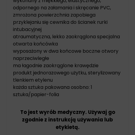
wykonany z miękkiego, elastycznego,
odpornego na załamania i skręcanie PVC,
zmrożona powierzchnia zapobiega
przyklejaniu się cewnika do ścianek rurki
intubacyjnej
atraumatyczna, lekko zaokrąglona specjalna
otwarta końcówka
wyposażony w dwa końcowe boczne otwory
naprzeciwległe
ma łagodnie zaokrąglone krawędzie
produkt jednorazowego użytku, sterylizowany
tlenkiem etylenu
każda sztuka pakowana osobno: 1
sztuka/papier-folia
To jest wyrób medyczny. Używaj go
zgodnie z instrukcją używania lub
etykietą.