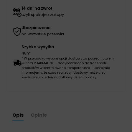
14 dni na zwrot
czyli spokojne zakupy
Ubezpieczenie
na wszystkie przesyłki
Szybka wysyłka
48h*
* W przypadku wyboru opcji dostawy za pośrednictwem
kuriera PHARMALINK – dedykowanego do transportu
produktów w kontrolowanej temperaturze – uprzejmie
informujemy, że czas realizacji dostawy może ulec
wydłużeniu o jeden dodatkowy dzień roboczy.
Opis
Opinie